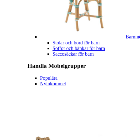
Barnmö
Stolar och bord för barn
Soffor och bänkar för barn
Saccosäckar för barn
Handla
Möbelgrupper
Populära
Nyinkommet