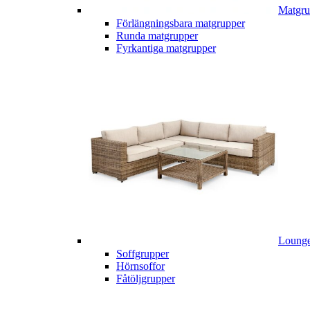
Matgru
Förlängningsbara matgrupper
Runda matgrupper
Fyrkantiga matgrupper
Lounge
Soffgrupper
Hörnsoffor
Fåtöljgrupper