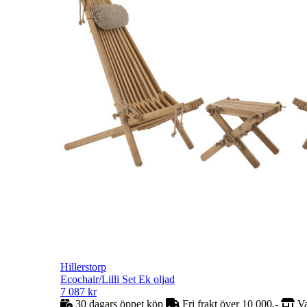
Hillerstorp
Ecochair/Lilli Set Ek oljad
7 087
kr
30 dagars öppet köp
Fri frakt över 10 000,-
Va