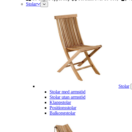
Stolar
Stolar
Stolar med armstöd
Stolar utan armstöd
Klappstolar
Positionsstolar
Balkongstolar