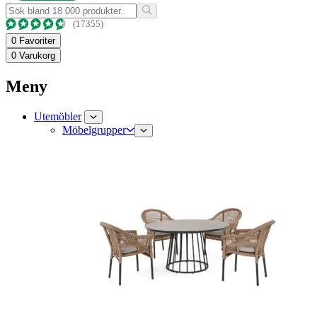
(17355)
0
Favoriter
0
Varukorg
Meny
Utemöbler
Möbelgrupper