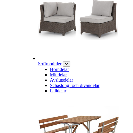
Soffmoduler
Hörndelar
Mittdelar
Avslutsdelar
Schäslong- och divandelar
Palldelar