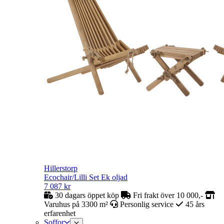
Hillerstorp
Ecochair/Lilli Set Ek oljad
7 087
kr
30 dagars öppet köp
Fri frakt över 10 000,-
Varuhus på 3300 m²
Personlig service
45 års
erfarenhet
Soffor