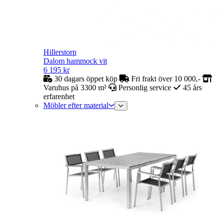
Hillerstorp
Dalom hammock vit
6 195
kr
30 dagars öppet köp
Fri frakt över 10 000,-
Varuhus på 3300 m²
Personlig service
45 års
erfarenhet
Möbler efter material