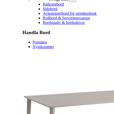
Balkongbord
Sidobord
Avlastningsbord för utomhusbruk
Rullbord & Serveringsvagnar
Bordsstativ & bordsskivor
Handla
Bord
Populära
Nyinkommet