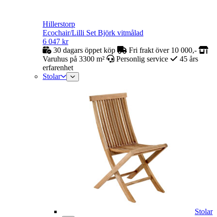
Hillerstorp
Ecochair/Lilli Set Björk vitmålad
6 047
kr
30 dagars öppet köp
Fri frakt över 10 000,-
Varuhus på 3300 m²
Personlig service
45 års
erfarenhet
Stolar
Stolar