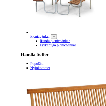
Picnicbänkar
Runda picnicbänkar
Fyrkantiga picnicbänkar
Handla
Soffor
Populära
Nyinkommet