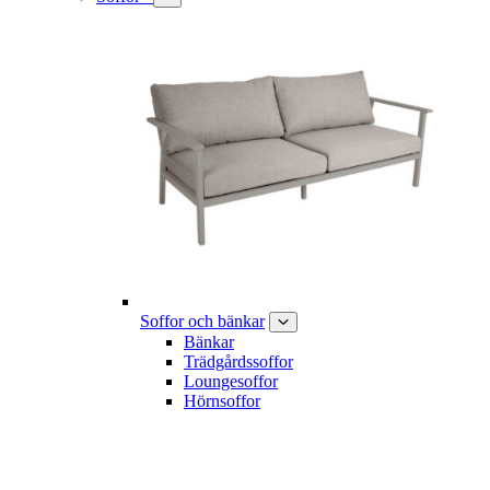
Soffor och bänkar
Bänkar
Trädgårdssoffor
Loungesoffor
Hörnsoffor