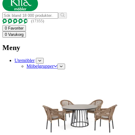
(17355)
0
Favoriter
0
Varukorg
Meny
Utemöbler
Möbelgrupper