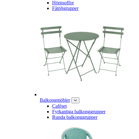
Hörnsoffor
Fåtöljgrupper
Balkongmöbler
Caféset
Fyrkantiga balkonggrupper
Runda balkonggrupper