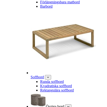
Förlängningsbara matbord
Barbord
Soffbord
Runda soffbord
Kvadratiska soffbord
Rektangulära soffbord
Övriga bord