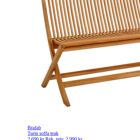
Brafab
Turin soffa teak
2 690
kr
Rek. pris:
2 990
kr