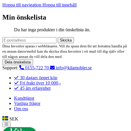
Hoppa till navigation
Hoppa till innehåll
Min önskelista
Du har inga produkter i din önskelista än.
Skicka
Dina favoriter sparas i webbläsaren. Vill du spara dem för att fortsätta handla på
en annan dator/mobil kan du skicka dina favoriter i ett mail till dig själv eller
till någon annan du vill dela den med.
Dela önskelista
Support:
0155-722 70
info@kilamobler.se
30 dagars öppet köp
Fri frakt över 10 000,-
45 års erfarenhet
Kundtjänst
Vanliga frågor
Om oss
SEK