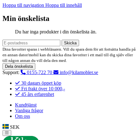
Hoppa till navigation
Hoppa till innehåll
Min önskelista
Du har inga produkter i din önskelista än.
Skicka
Dina favoriter sparas i webbläsaren. Vill du spara dem för att fortsätta handla på
en annan dator/mobil kan du skicka dina favoriter i ett mail till dig själv eller
till någon annan du vill dela den med.
Dela önskelista
Support:
0155-722 70
info@kilamobler.se
30 dagars öppet köp
Fri frakt över 10 000,-
45 års erfarenhet
Kundtjänst
Vanliga frågor
Om oss
SEK