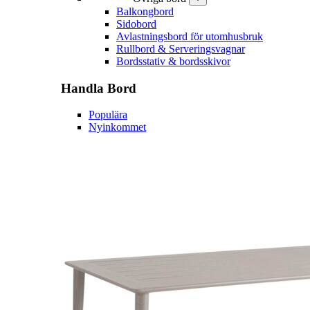
Balkongbord
Sidobord
Avlastningsbord för utomhusbruk
Rullbord & Serveringsvagnar
Bordsstativ & bordsskivor
Handla
Bord
Populära
Nyinkommet