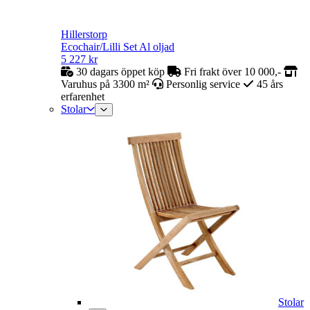
Hillerstorp
Ecochair/Lilli Set Al oljad
5 227
kr
30 dagars öppet köp
Fri frakt över 10 000,-
Varuhus på 3300 m²
Personlig service
45 års
erfarenhet
Stolar
Stolar