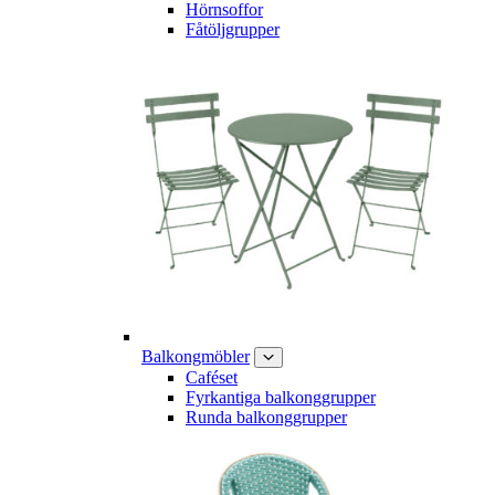
Hörnsoffor
Fåtöljgrupper
Balkongmöbler
Caféset
Fyrkantiga balkonggrupper
Runda balkonggrupper