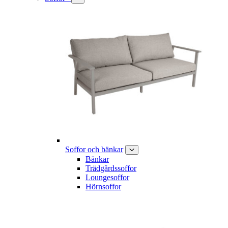
Soffor och bänkar
Bänkar
Trädgårdssoffor
Loungesoffor
Hörnsoffor