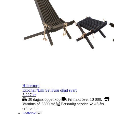
Hillerstorp
Ecochair/Lilli Set Furu oljad svart
5 227
kr
30 dagars öppet köp
Fri frakt över 10 000,-
Varuhus på 3300 m²
Personlig service
45 års
erfarenhet
Soffor