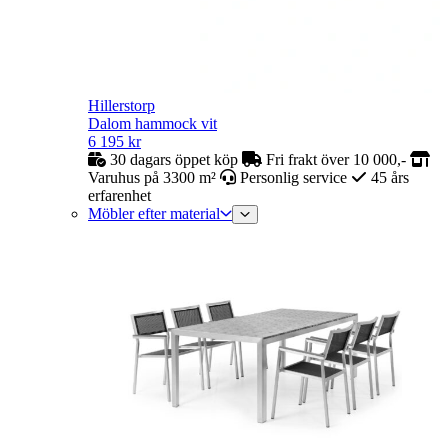
Hillerstorp
Dalom hammock vit
6 195
kr
30 dagars öppet köp
Fri frakt över 10 000,-
Varuhus på 3300 m²
Personlig service
45 års
erfarenhet
Möbler efter material