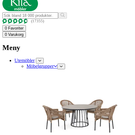
(17355)
0
Favoriter
0
Varukorg
Meny
Utemöbler
Möbelgrupper