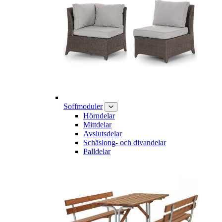
Soffmoduler
Hörndelar
Mittdelar
Avslutsdelar
Schäslong- och divandelar
Palldelar