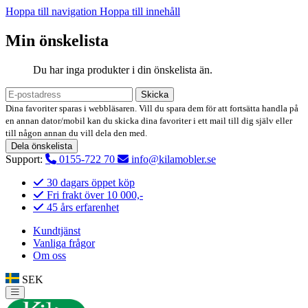
Hoppa till navigation
Hoppa till innehåll
Min önskelista
Du har inga produkter i din önskelista än.
Skicka
Dina favoriter sparas i webbläsaren. Vill du spara dem för att fortsätta handla på
en annan dator/mobil kan du skicka dina favoriter i ett mail till dig själv eller
till någon annan du vill dela den med.
Dela önskelista
Support:
0155-722 70
info@kilamobler.se
30 dagars öppet köp
Fri frakt över 10 000,-
45 års erfarenhet
Kundtjänst
Vanliga frågor
Om oss
SEK