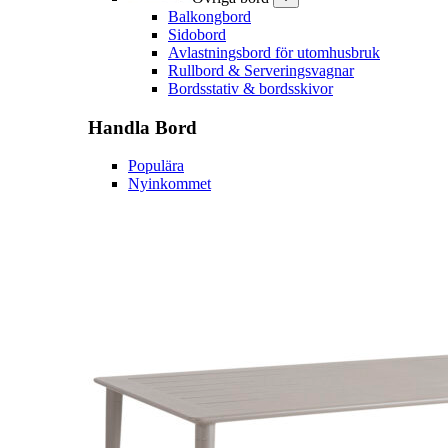
Balkongbord
Sidobord
Avlastningsbord för utomhusbruk
Rullbord & Serveringsvagnar
Bordsstativ & bordsskivor
Handla
Bord
Populära
Nyinkommet