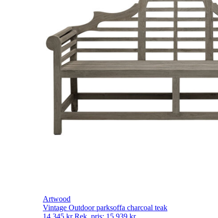
Artwood
Vintage Outdoor parksoffa charcoal teak
14 345
kr
Rek. pris:
15 939
kr