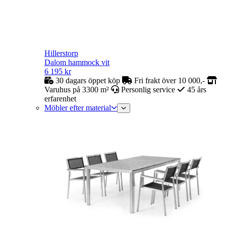
Hillerstorp
Dalom hammock vit
6 195
kr
30 dagars öppet köp
Fri frakt över 10 000,-
Varuhus på 3300 m²
Personlig service
45 års
erfarenhet
Möbler efter material