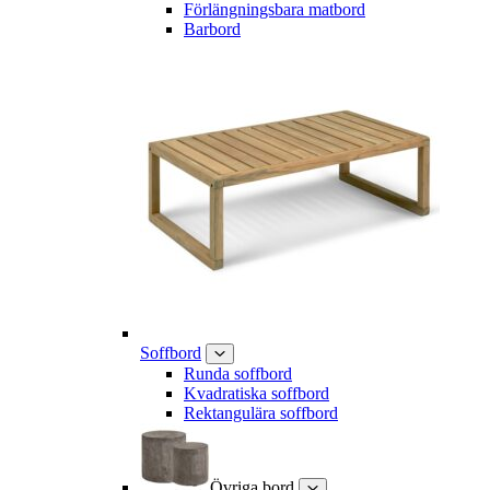
Förlängningsbara matbord
Barbord
Soffbord
Runda soffbord
Kvadratiska soffbord
Rektangulära soffbord
Övriga bord