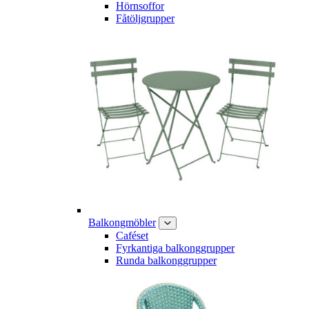
Hörnsoffor
Fåtöljgrupper
Balkongmöbler
Caféset
Fyrkantiga balkonggrupper
Runda balkonggrupper