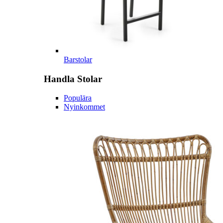
Barstolar
Handla
Stolar
Populära
Nyinkommet