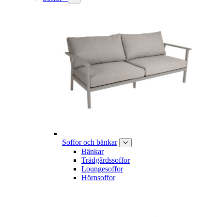
Soffor och bänkar
Bänkar
Trädgårdssoffor
Loungesoffor
Hörnsoffor