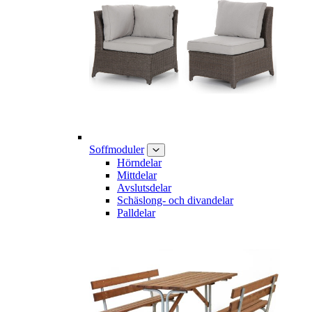
Soffmoduler
Hörndelar
Mittdelar
Avslutsdelar
Schäslong- och divandelar
Palldelar