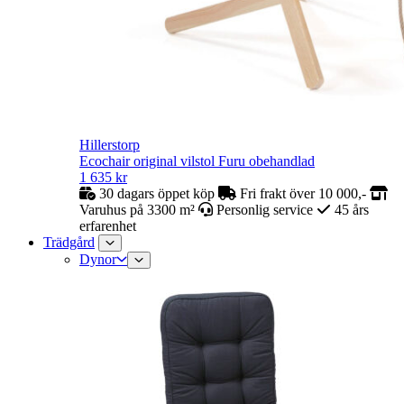
Hillerstorp
Ecochair original vilstol Furu obehandlad
1 635
kr
30 dagars öppet köp
Fri frakt över 10 000,-
Varuhus på 3300 m²
Personlig service
45 års
erfarenhet
Trädgård
Dynor