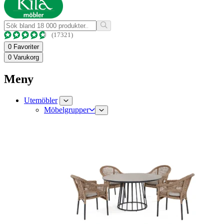
(17321)
0
Favoriter
0
Varukorg
Meny
Utemöbler
Möbelgrupper