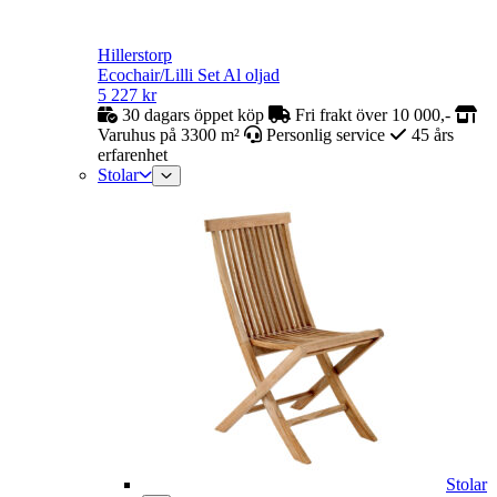
Hillerstorp
Ecochair/Lilli Set Al oljad
5 227
kr
30 dagars öppet köp
Fri frakt över 10 000,-
Varuhus på 3300 m²
Personlig service
45 års
erfarenhet
Stolar
Stolar