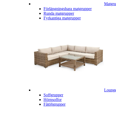
Matgru
Förlängningsbara matgrupper
Runda matgrupper
Fyrkantiga matgrupper
Lounge
Soffgrupper
Hörnsoffor
Fåtöljgrupper