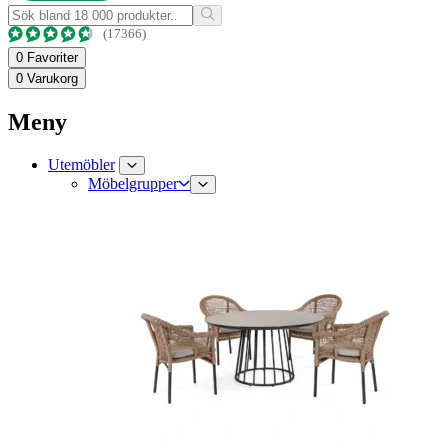
(17366)
0
Favoriter
0
Varukorg
Meny
Utemöbler
Möbelgrupper