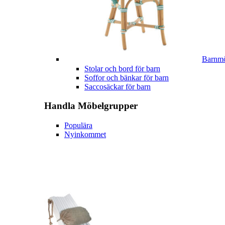
Barnmö
Stolar och bord för barn
Soffor och bänkar för barn
Saccosäckar för barn
Handla
Möbelgrupper
Populära
Nyinkommet