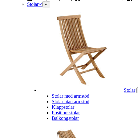
Stolar
Stolar
Stolar med armstöd
Stolar utan armstöd
Klappstolar
Positionsstolar
Balkongstolar