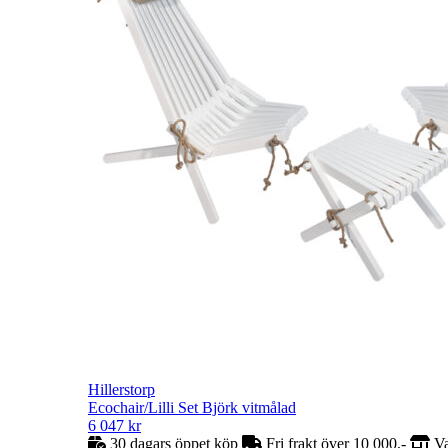
Hillerstorp
Ecochair/Lilli Set Björk vitmålad
6 047
kr
30 dagars öppet köp
Fri frakt över 10 000,-
Va