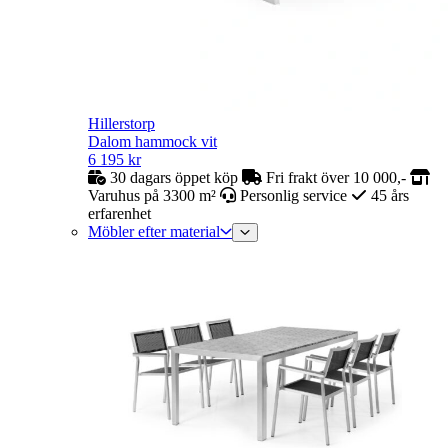
Hillerstorp
Dalom hammock vit
6 195
kr
30 dagars öppet köp
Fri frakt över 10 000,-
Varuhus på 3300 m²
Personlig service
45 års
erfarenhet
Möbler efter material