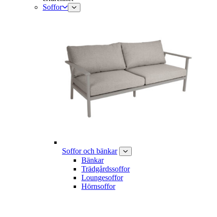
Soffor
Soffor och bänkar
Bänkar
Trädgårdssoffor
Loungesoffor
Hörnsoffor