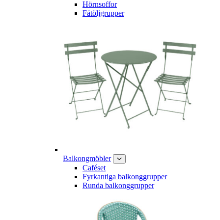
Hörnsoffor
Fåtöljgrupper
Balkongmöbler
Caféset
Fyrkantiga balkonggrupper
Runda balkonggrupper