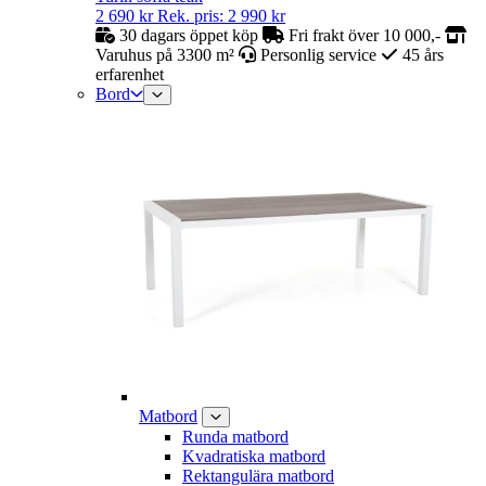
2 690
kr
Rek. pris:
2 990
kr
30 dagars öppet köp
Fri frakt över 10 000,-
Varuhus på 3300 m²
Personlig service
45 års
erfarenhet
Bord
Matbord
Runda matbord
Kvadratiska matbord
Rektangulära matbord