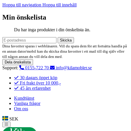
Hoppa till navigation
Hoppa till innehåll
Min önskelista
Du har inga produkter i din önskelista än.
Skicka
Dina favoriter sparas i webbläsaren. Vill du spara dem för att fortsätta handla på
en annan dator/mobil kan du skicka dina favoriter i ett mail till dig själv eller
till någon annan du vill dela den med.
Dela önskelista
Support:
0155-722 70
info@kilamobler.se
30 dagars öppet köp
Fri frakt över 10 000,-
45 års erfarenhet
Kundtjänst
Vanliga frågor
Om oss
SEK