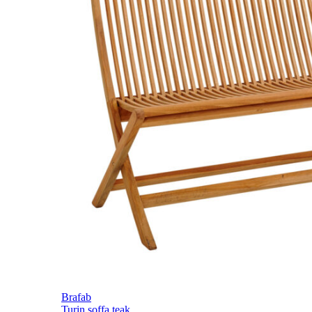
Brafab
Turin soffa teak