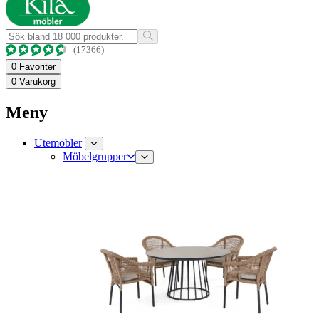
(17366)
0
Favoriter
0
Varukorg
Meny
Utemöbler
Möbelgrupper