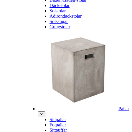
Baden-Baden-stolar
Däckstolar
Solstolar
Adirondackstolar
Solsängar
Gungstolar
Pallar
Sittpallar
Fotpallar
Sittpuffar