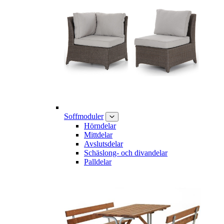
Soffmoduler
Hörndelar
Mittdelar
Avslutsdelar
Schäslong- och divandelar
Palldelar