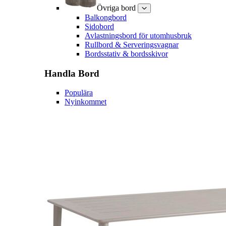
Övriga bord
Balkongbord
Sidobord
Avlastningsbord för utomhusbruk
Rullbord & Serveringsvagnar
Bordsstativ & bordsskivor
Handla
Bord
Populära
Nyinkommet