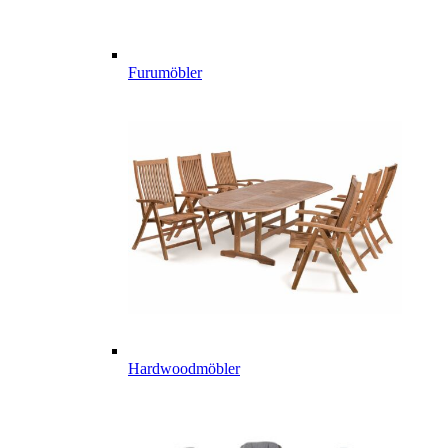
Furumöbler
Hardwoodmöbler