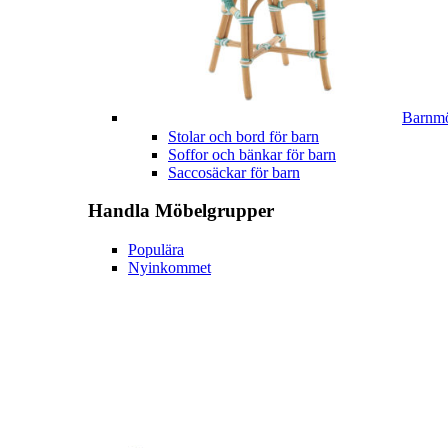
Barnmö
Stolar och bord för barn
Soffor och bänkar för barn
Saccosäckar för barn
Handla
Möbelgrupper
Populära
Nyinkommet