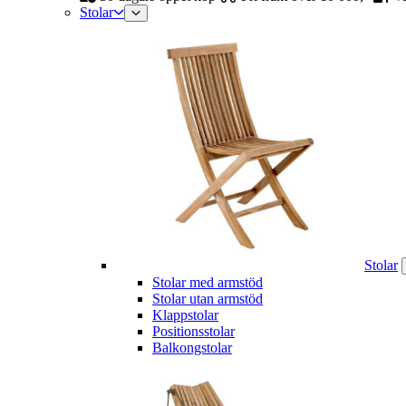
Stolar
Stolar
Stolar med armstöd
Stolar utan armstöd
Klappstolar
Positionsstolar
Balkongstolar