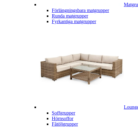
Matgru
Förlängningsbara matgrupper
Runda matgrupper
Fyrkantiga matgrupper
Lounge
Soffgrupper
Hörnsoffor
Fåtöljgrupper