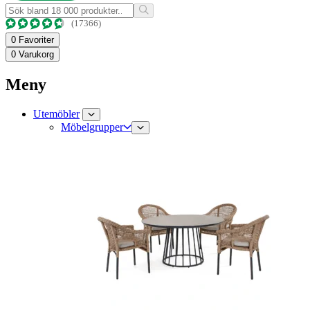
(17366)
0
Favoriter
0
Varukorg
Meny
Utemöbler
Möbelgrupper