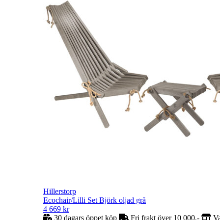
Hillerstorp
Ecochair/Lilli Set Björk oljad grå
4 669
kr
30 dagars öppet köp
Fri frakt över 10 000,-
Va