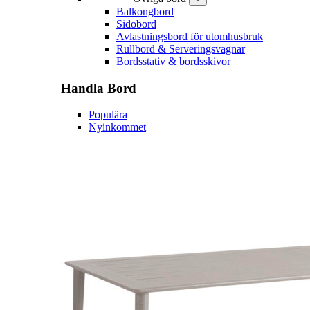
Balkongbord
Sidobord
Avlastningsbord för utomhusbruk
Rullbord & Serveringsvagnar
Bordsstativ & bordsskivor
Handla
Bord
Populära
Nyinkommet