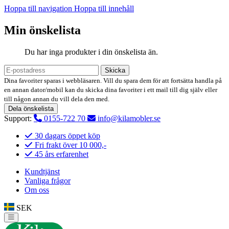
Hoppa till navigation
Hoppa till innehåll
Min önskelista
Du har inga produkter i din önskelista än.
Skicka
Dina favoriter sparas i webbläsaren. Vill du spara dem för att fortsätta handla på
en annan dator/mobil kan du skicka dina favoriter i ett mail till dig själv eller
till någon annan du vill dela den med.
Dela önskelista
Support:
0155-722 70
info@kilamobler.se
30 dagars öppet köp
Fri frakt över 10 000,-
45 års erfarenhet
Kundtjänst
Vanliga frågor
Om oss
SEK