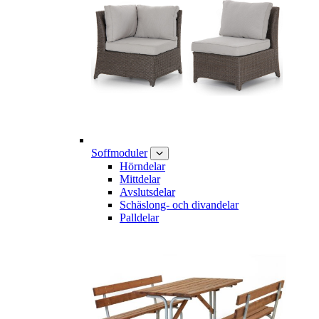
Soffmoduler
Hörndelar
Mittdelar
Avslutsdelar
Schäslong- och divandelar
Palldelar