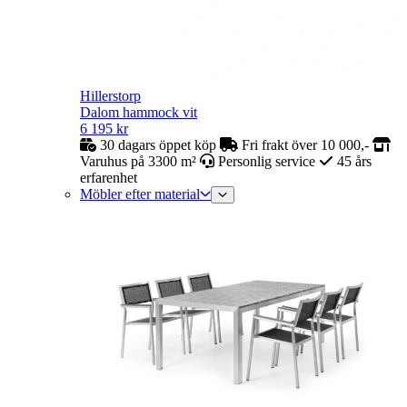
Hillerstorp
Dalom hammock vit
6 195
kr
30 dagars öppet köp
Fri frakt över 10 000,-
Varuhus på 3300 m²
Personlig service
45 års
erfarenhet
Möbler efter material