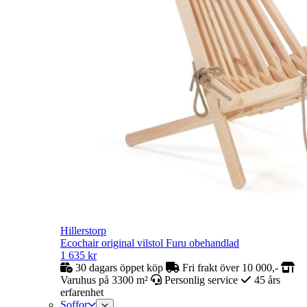
Hillerstorp
Ecochair original vilstol Furu obehandlad
1 635
kr
30 dagars öppet köp
Fri frakt över 10 000,-
Varuhus på 3300 m²
Personlig service
45 års
erfarenhet
Soffor