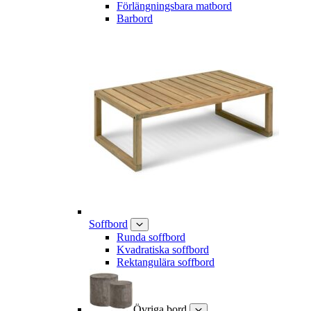
Förlängningsbara matbord
Barbord
Soffbord
Runda soffbord
Kvadratiska soffbord
Rektangulära soffbord
Övriga bord