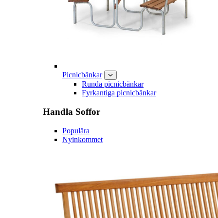
Picnicbänkar
Runda picnicbänkar
Fyrkantiga picnicbänkar
Handla
Soffor
Populära
Nyinkommet