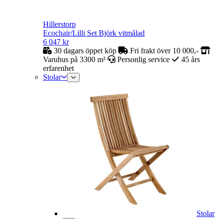
Hillerstorp
Ecochair/Lilli Set Björk vitmålad
6 047
kr
30 dagars öppet köp
Fri frakt över 10 000,-
Varuhus på 3300 m²
Personlig service
45 års
erfarenhet
Stolar
Stolar