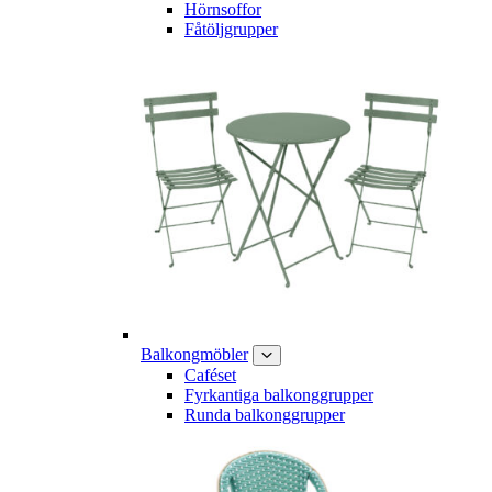
Hörnsoffor
Fåtöljgrupper
Balkongmöbler
Caféset
Fyrkantiga balkonggrupper
Runda balkonggrupper