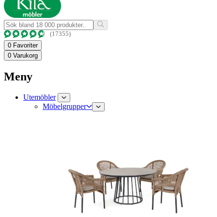
(17355)
0
Favoriter
0
Varukorg
Meny
Utemöbler
Möbelgrupper