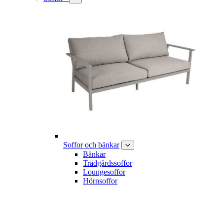
Soffor och bänkar
Bänkar
Trädgårdssoffor
Loungesoffor
Hörnsoffor