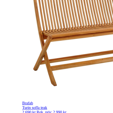
Brafab
Turin soffa teak
2 690
kr
Rek. pris:
2 990
kr