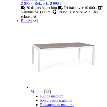
2 690
kr
Rek. pris:
2 990
kr
30 dagars öppet köp
Fri frakt över 10 000,-
Varuhus på 3300 m²
Personlig service
45 års
erfarenhet
Bord
Matbord
Runda matbord
Kvadratiska matbord
Rektangulära matbord