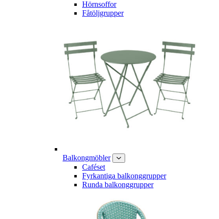
Hörnsoffor
Fåtöljgrupper
Balkongmöbler
Caféset
Fyrkantiga balkonggrupper
Runda balkonggrupper