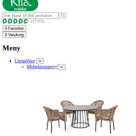
(17355)
0
Favoriter
0
Varukorg
Meny
Utemöbler
Möbelgrupper