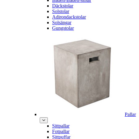
Baden-Baden-stolar
Däckstolar
Solstolar
Adirondackstolar
Solsängar
Gungstolar
Pallar
Sittpallar
Fotpallar
Sittpuffar