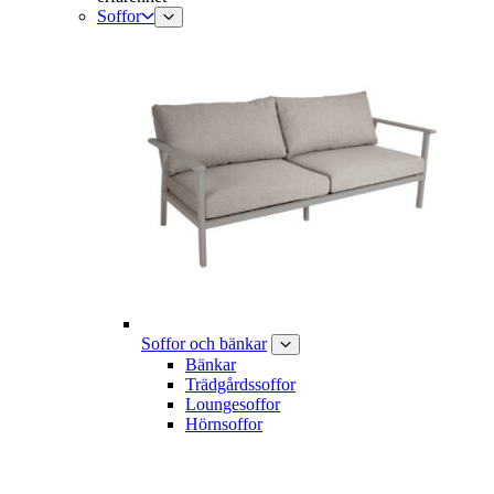
Soffor
Soffor och bänkar
Bänkar
Trädgårdssoffor
Loungesoffor
Hörnsoffor