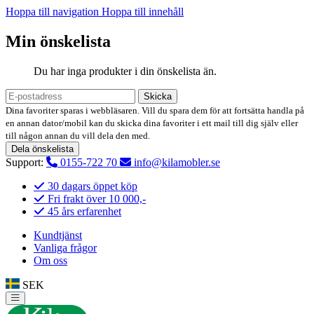
Hoppa till navigation
Hoppa till innehåll
Min önskelista
Du har inga produkter i din önskelista än.
Skicka
Dina favoriter sparas i webbläsaren. Vill du spara dem för att fortsätta handla på
en annan dator/mobil kan du skicka dina favoriter i ett mail till dig själv eller
till någon annan du vill dela den med.
Dela önskelista
Support:
0155-722 70
info@kilamobler.se
30 dagars öppet köp
Fri frakt över 10 000,-
45 års erfarenhet
Kundtjänst
Vanliga frågor
Om oss
SEK