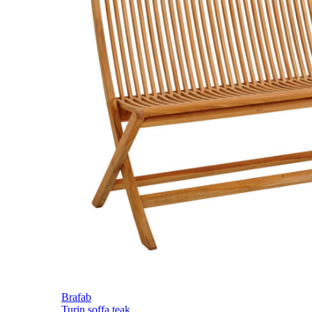
Brafab
Turin soffa teak