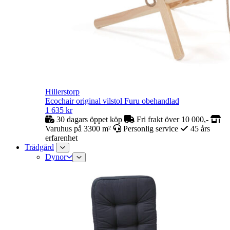
Hillerstorp
Ecochair original vilstol Furu obehandlad
1 635
kr
30 dagars öppet köp
Fri frakt över 10 000,-
Varuhus på 3300 m²
Personlig service
45 års
erfarenhet
Trädgård
Dynor