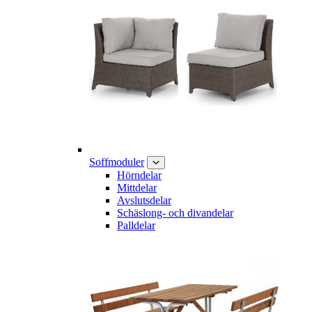
Soffmoduler
Hörndelar
Mittdelar
Avslutsdelar
Schäslong- och divandelar
Palldelar