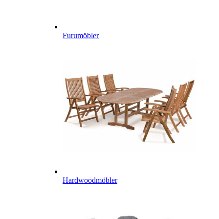
Furumöbler
Hardwoodmöbler