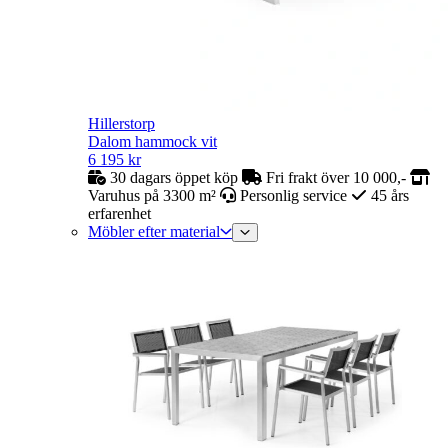
Hillerstorp
Dalom hammock vit
6 195
kr
30 dagars öppet köp
Fri frakt över 10 000,-
Varuhus på 3300 m²
Personlig service
45 års
erfarenhet
Möbler efter material