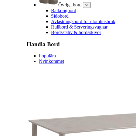
Övriga bord
Balkongbord
Sidobord
Avlastningsbord för utomhusbruk
Rullbord & Serveringsvagnar
Bordsstativ & bordsskivor
Handla
Bord
Populära
Nyinkommet