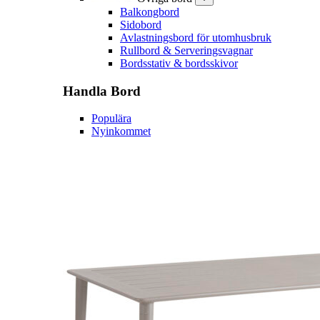
Balkongbord
Sidobord
Avlastningsbord för utomhusbruk
Rullbord & Serveringsvagnar
Bordsstativ & bordsskivor
Handla
Bord
Populära
Nyinkommet