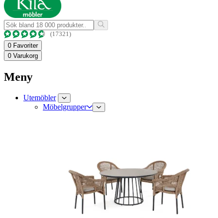
(17321)
0
Favoriter
0
Varukorg
Meny
Utemöbler
Möbelgrupper