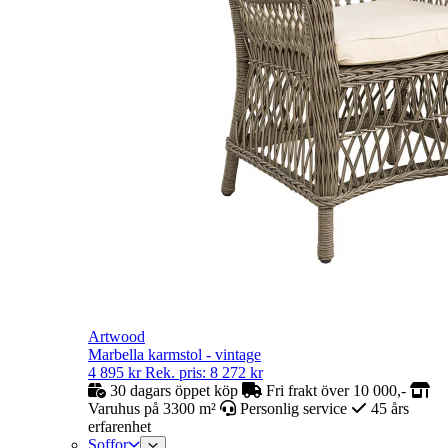
Artwood
Marbella karmstol - vintage
4 895
kr
Rek. pris:
8 272
kr
30 dagars öppet köp
Fri frakt över 10 000,-
Varuhus på 3300 m²
Personlig service
45 års
erfarenhet
Soffor