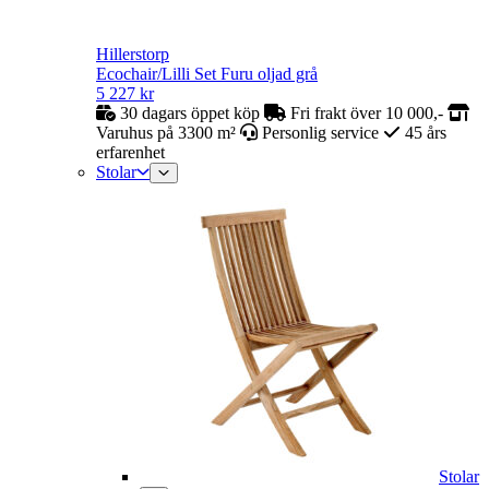
Hillerstorp
Ecochair/Lilli Set Furu oljad grå
5 227
kr
30 dagars öppet köp
Fri frakt över 10 000,-
Varuhus på 3300 m²
Personlig service
45 års
erfarenhet
Stolar
Stolar