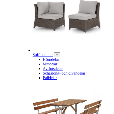
Soffmoduler
Hörndelar
Mittdelar
Avslutsdelar
Schäslong- och divandelar
Palldelar