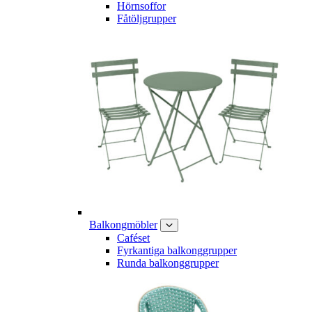
Hörnsoffor
Fåtöljgrupper
Balkongmöbler
Caféset
Fyrkantiga balkonggrupper
Runda balkonggrupper