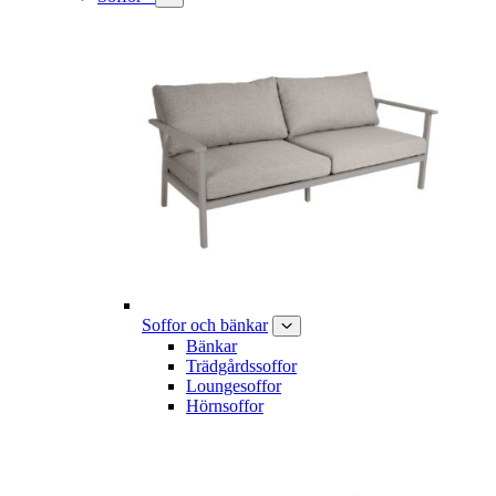
Soffor och bänkar
Bänkar
Trädgårdssoffor
Loungesoffor
Hörnsoffor