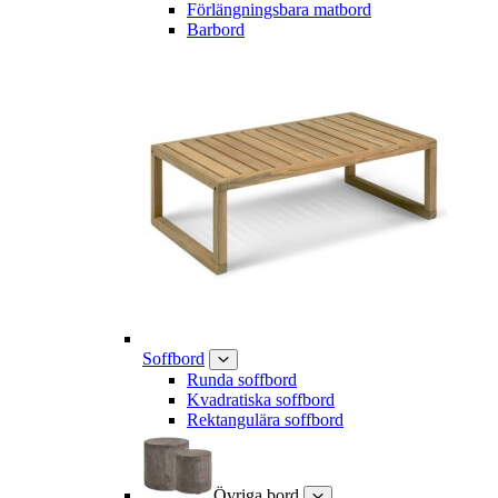
Förlängningsbara matbord
Barbord
Soffbord
Runda soffbord
Kvadratiska soffbord
Rektangulära soffbord
Övriga bord