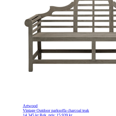
Artwood
Vintage Outdoor parksoffa charcoal teak
14 345
kr
Rek. pris:
15 939
kr