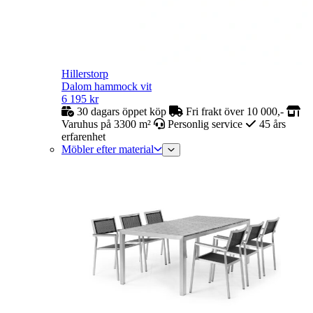
Hillerstorp
Dalom hammock vit
6 195
kr
30 dagars öppet köp
Fri frakt över 10 000,-
Varuhus på 3300 m²
Personlig service
45 års
erfarenhet
Möbler efter material