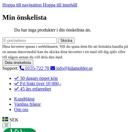
Hoppa till navigation
Hoppa till innehåll
Min önskelista
Du har inga produkter i din önskelista än.
Skicka
Dina favoriter sparas i webbläsaren. Vill du spara dem för att fortsätta handla på
en annan dator/mobil kan du skicka dina favoriter i ett mail till dig själv eller
till någon annan du vill dela den med.
Dela önskelista
Support:
0155-722 70
info@kilamobler.se
30 dagars öppet köp
Fri frakt över 10 000,-
45 års erfarenhet
Kundtjänst
Vanliga frågor
Om oss
SEK