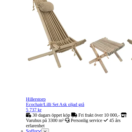
Hillerstorp
Ecochair/Lilli Set Ask oljad grå
5 737
kr
30 dagars öppet köp
Fri frakt över 10 000,-
Varuhus på 3300 m²
Personlig service
45 års
erfarenhet
Soffor