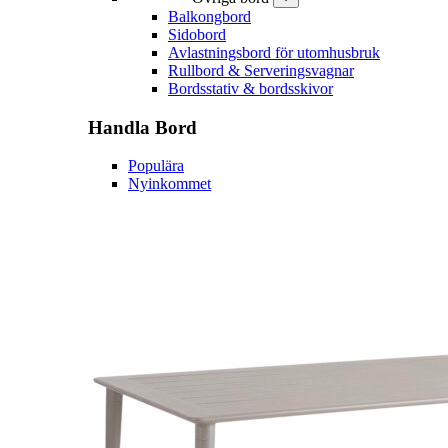
Balkongbord
Sidobord
Avlastningsbord för utomhusbruk
Rullbord & Serveringsvagnar
Bordsstativ & bordsskivor
Handla
Bord
Populära
Nyinkommet