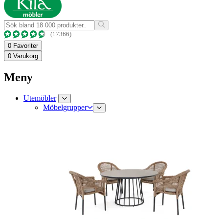
(17366)
0
Favoriter
0
Varukorg
Meny
Utemöbler
Möbelgrupper