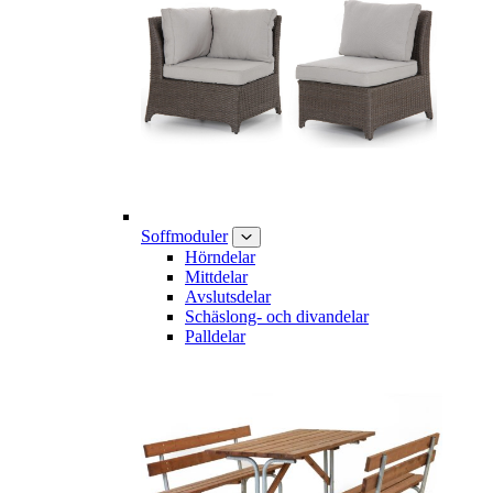
Soffmoduler
Hörndelar
Mittdelar
Avslutsdelar
Schäslong- och divandelar
Palldelar