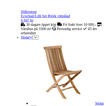
Hillerstorp
Ecochair/Lilli Set Björk vitmålad
6 047
kr
30 dagars öppet köp
Fri frakt över 10 000,-
Varuhus på 3300 m²
Personlig service
45 års
erfarenhet
Stolar
Stolar