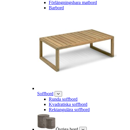
Förlängningsbara matbord
Barbord
Soffbord
Runda soffbord
Kvadratiska soffbord
Rektangulära soffbord
Övriga bord