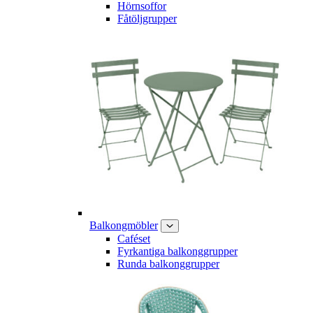
Hörnsoffor
Fåtöljgrupper
Balkongmöbler
Caféset
Fyrkantiga balkonggrupper
Runda balkonggrupper