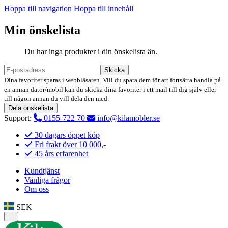
Hoppa till navigation
Hoppa till innehåll
Min önskelista
Du har inga produkter i din önskelista än.
Skicka
Dina favoriter sparas i webbläsaren. Vill du spara dem för att fortsätta handla på
en annan dator/mobil kan du skicka dina favoriter i ett mail till dig själv eller
till någon annan du vill dela den med.
Dela önskelista
Support:
0155-722 70
info@kilamobler.se
30 dagars öppet köp
Fri frakt över 10 000,-
45 års erfarenhet
Kundtjänst
Vanliga frågor
Om oss
SEK