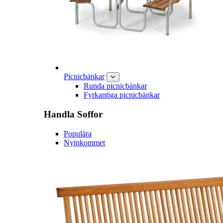
Picnicbänkar
Runda picnicbänkar
Fyrkantiga picnicbänkar
Handla
Soffor
Populära
Nyinkommet