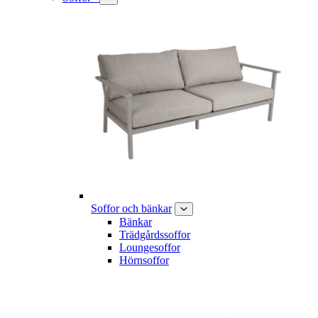
Soffor och bänkar
Bänkar
Trädgårdssoffor
Loungesoffor
Hörnsoffor