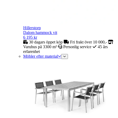
Hillerstorp
Dalom hammock vit
6 195
kr
30 dagars öppet köp
Fri frakt över 10 000,-
Varuhus på 3300 m²
Personlig service
45 års
erfarenhet
Möbler efter material