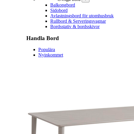
Balkongbord
Sidobord
Avlastningsbord för utomhusbruk
Rullbord & Serveringsvagnar
Bordsstativ & bordsskivor
Handla
Bord
Populära
Nyinkommet