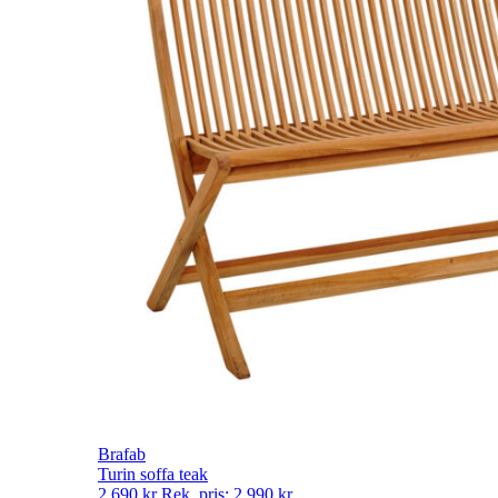
Brafab
Turin soffa teak
2 690
kr
Rek. pris:
2 990
kr