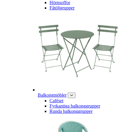
Hörnsoffor
Fåtöljgrupper
Balkongmöbler
Caféset
Fyrkantiga balkonggrupper
Runda balkonggrupper