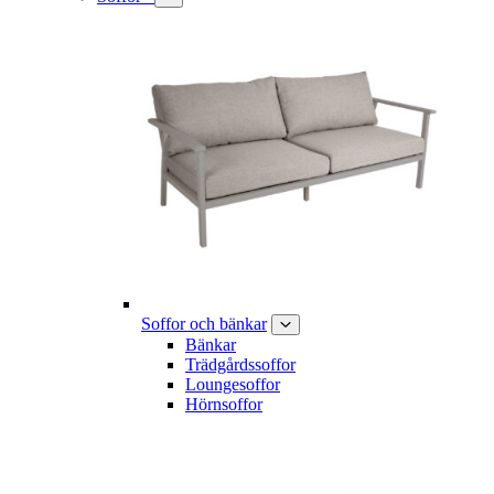
Soffor och bänkar
Bänkar
Trädgårdssoffor
Loungesoffor
Hörnsoffor