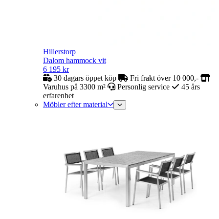
Hillerstorp
Dalom hammock vit
6 195
kr
30 dagars öppet köp
Fri frakt över 10 000,-
Varuhus på 3300 m²
Personlig service
45 års
erfarenhet
Möbler efter material