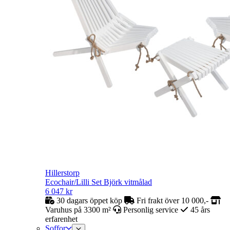
Hillerstorp
Ecochair/Lilli Set Björk vitmålad
6 047
kr
30 dagars öppet köp
Fri frakt över 10 000,-
Varuhus på 3300 m²
Personlig service
45 års
erfarenhet
Soffor