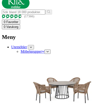
(17366)
0
Favoriter
0
Varukorg
Meny
Utemöbler
Möbelgrupper