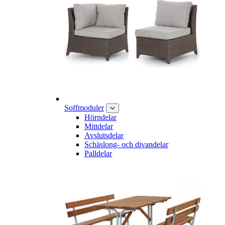
Soffmoduler
Hörndelar
Mittdelar
Avslutsdelar
Schäslong- och divandelar
Palldelar