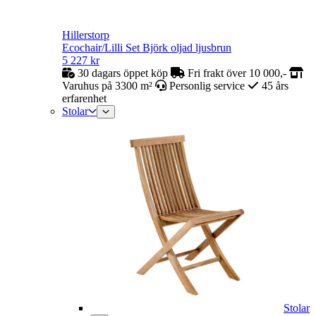
Hillerstorp
Ecochair/Lilli Set Björk oljad ljusbrun
5 227
kr
30 dagars öppet köp
Fri frakt över 10 000,-
Varuhus på 3300 m²
Personlig service
45 års
erfarenhet
Stolar
Stolar