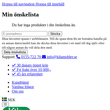
Hoppa till navigation
Hoppa till innehåll
Min önskelista
Du har inga produkter i din önskelista än.
Skicka
Dina favoriter sparas i webbläsaren. Vill du spara dem för att fortsätta handla på
en annan dator/mobil kan du skicka dina favoriter i ett mail till dig själv eller
till någon annan du vill dela den med.
Dela önskelista
Support:
0155-722 70
info@kilamobler.se
30 dagars öppet köp
Fri frakt över 10 000,-
45 års erfarenhet
Kundtjänst
Vanliga frågor
Om oss
SEK