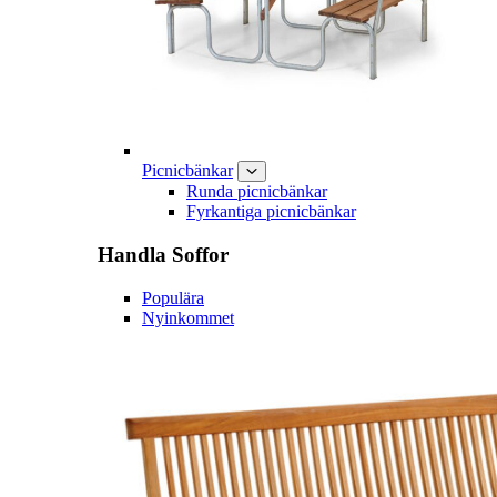
Picnicbänkar
Runda picnicbänkar
Fyrkantiga picnicbänkar
Handla
Soffor
Populära
Nyinkommet