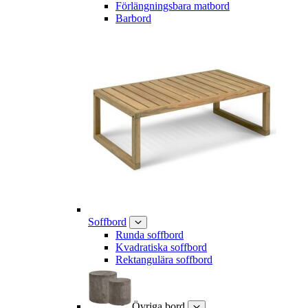
Förlängningsbara matbord
Barbord
Soffbord
Runda soffbord
Kvadratiska soffbord
Rektangulära soffbord
Övriga bord