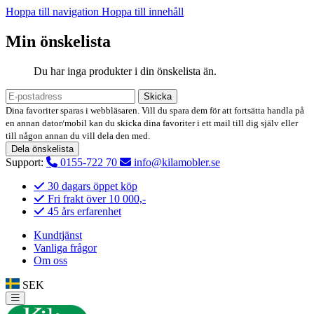
Hoppa till navigation
Hoppa till innehåll
Min önskelista
Du har inga produkter i din önskelista än.
Skicka
Dina favoriter sparas i webbläsaren. Vill du spara dem för att fortsätta handla på
en annan dator/mobil kan du skicka dina favoriter i ett mail till dig själv eller
till någon annan du vill dela den med.
Dela önskelista
Support:
0155-722 70
info@kilamobler.se
30 dagars öppet köp
Fri frakt över 10 000,-
45 års erfarenhet
Kundtjänst
Vanliga frågor
Om oss
SEK