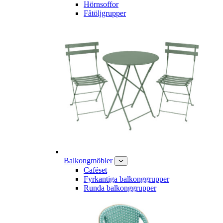
Hörnsoffor
Fåtöljgrupper
Balkongmöbler
Caféset
Fyrkantiga balkonggrupper
Runda balkonggrupper