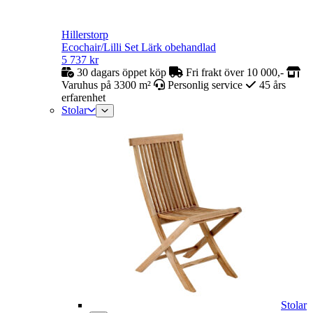
Hillerstorp
Ecochair/Lilli Set Lärk obehandlad
5 737
kr
30 dagars öppet köp
Fri frakt över 10 000,-
Varuhus på 3300 m²
Personlig service
45 års
erfarenhet
Stolar
Stolar