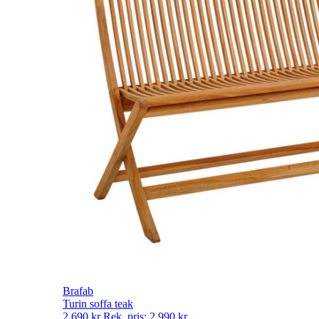
Brafab
Turin soffa teak
2 690
kr
Rek. pris:
2 990
kr