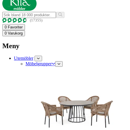
(17355)
0
Favoriter
0
Varukorg
Meny
Utemöbler
Möbelgrupper