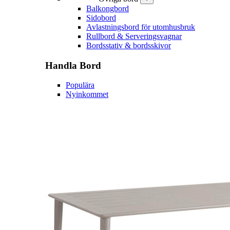
Balkongbord
Sidobord
Avlastningsbord för utomhusbruk
Rullbord & Serveringsvagnar
Bordsstativ & bordsskivor
Handla
Bord
Populära
Nyinkommet