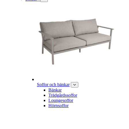
Soffor och bänkar
Bänkar
Trädgårdssoffor
Loungesoffor
Hörnsoffor