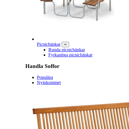
Picnicbänkar
Runda picnicbänkar
Fyrkantiga picnicbänkar
Handla
Soffor
Populära
Nyinkommet