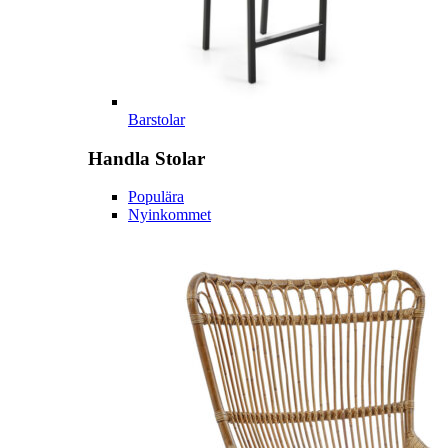
Barstolar
Handla
Stolar
Populära
Nyinkommet