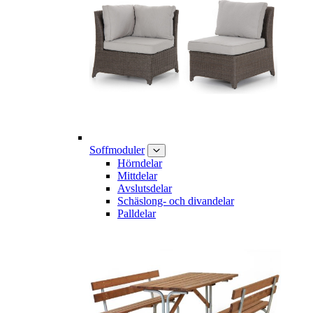
Soffmoduler
Hörndelar
Mittdelar
Avslutsdelar
Schäslong- och divandelar
Palldelar