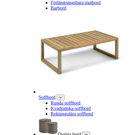
Förlängningsbara matbord
Barbord
Soffbord
Runda soffbord
Kvadratiska soffbord
Rektangulära soffbord
Övriga bord