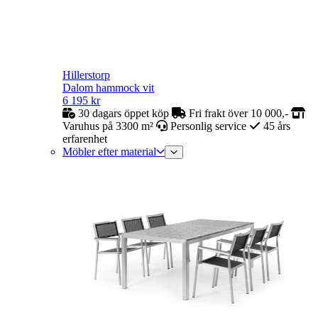
Hillerstorp
Dalom hammock vit
6 195
kr
30 dagars öppet köp
Fri frakt över 10 000,-
Varuhus på 3300 m²
Personlig service
45 års
erfarenhet
Möbler efter material