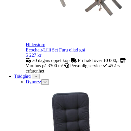
Hillerstorp
Ecochair/Lilli Set Furu oljad grå
5 227
kr
30 dagars öppet köp
Fri frakt över 10 000,-
Varuhus på 3300 m²
Personlig service
45 års
erfarenhet
Trädgård
Dynor