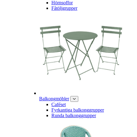
Hörnsoffor
Fåtöljgrupper
Balkongmöbler
Caféset
Fyrkantiga balkonggrupper
Runda balkonggrupper