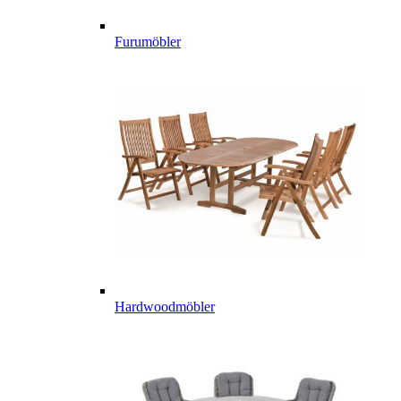
Furumöbler
Hardwoodmöbler