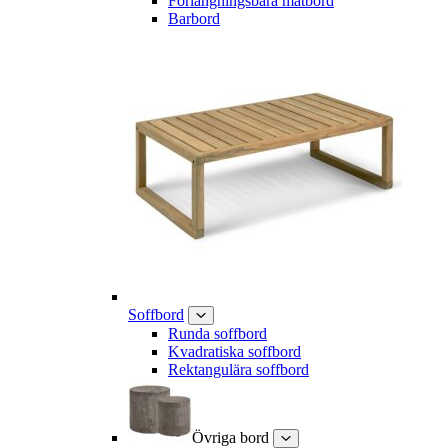
Förlängningsbara matbord
Barbord
Soffbord
Runda soffbord
Kvadratiska soffbord
Rektangulära soffbord
Övriga bord