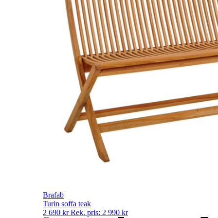
Brafab
Turin soffa teak
2 690
kr
Rek. pris:
2 990
kr