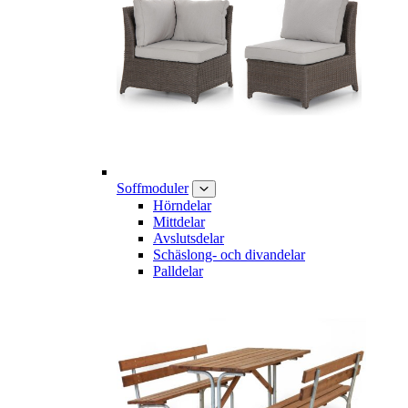
Soffmoduler
Hörndelar
Mittdelar
Avslutsdelar
Schäslong- och divandelar
Palldelar