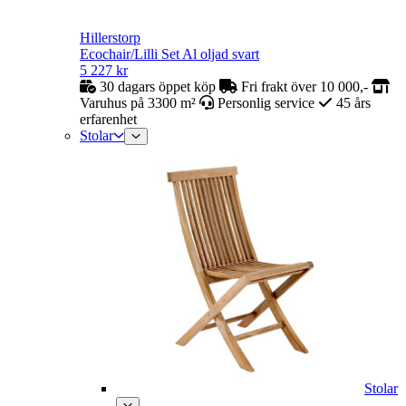
Hillerstorp
Ecochair/Lilli Set Al oljad svart
5 227
kr
30 dagars öppet köp
Fri frakt över 10 000,-
Varuhus på 3300 m²
Personlig service
45 års
erfarenhet
Stolar
Stolar