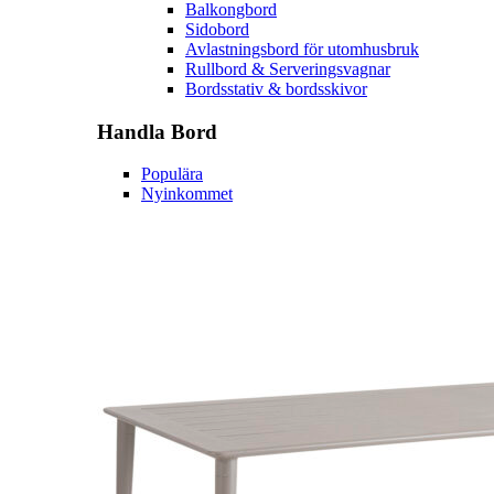
Balkongbord
Sidobord
Avlastningsbord för utomhusbruk
Rullbord & Serveringsvagnar
Bordsstativ & bordsskivor
Handla
Bord
Populära
Nyinkommet