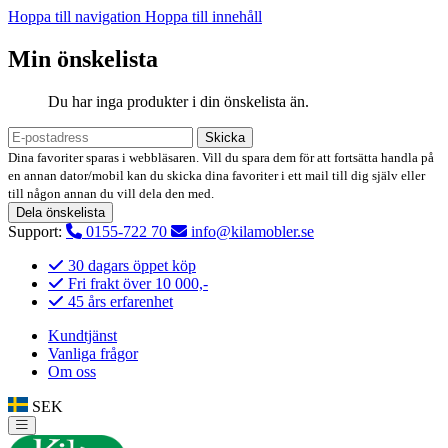
Hoppa till navigation
Hoppa till innehåll
Min önskelista
Du har inga produkter i din önskelista än.
Skicka
Dina favoriter sparas i webbläsaren. Vill du spara dem för att fortsätta handla på
en annan dator/mobil kan du skicka dina favoriter i ett mail till dig själv eller
till någon annan du vill dela den med.
Dela önskelista
Support:
0155-722 70
info@kilamobler.se
30 dagars öppet köp
Fri frakt över 10 000,-
45 års erfarenhet
Kundtjänst
Vanliga frågor
Om oss
SEK