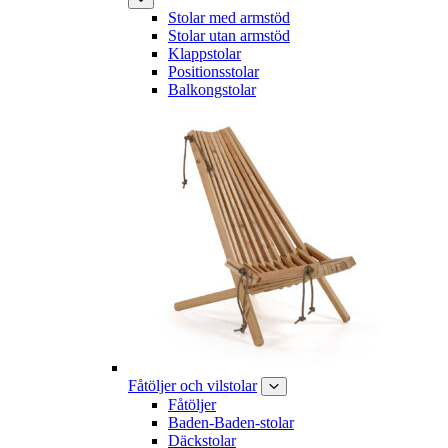
Stolar med armstöd
Stolar utan armstöd
Klappstolar
Positionsstolar
Balkongstolar
Fåtöljer och vilstolar
Fåtöljer
Baden-Baden-stolar
Däckstolar