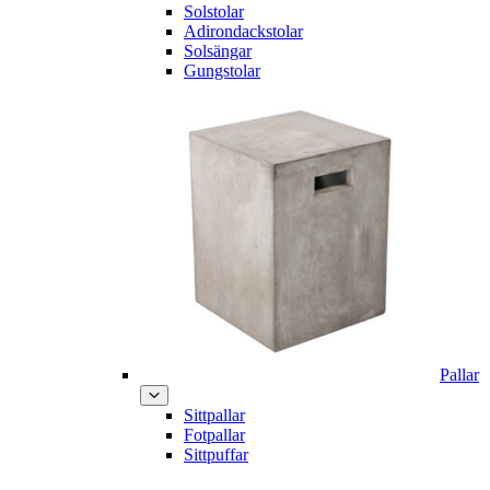
Solstolar
Adirondackstolar
Solsängar
Gungstolar
Pallar
Sittpallar
Fotpallar
Sittpuffar