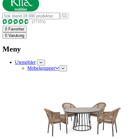
(17355)
0
Favoriter
0
Varukorg
Meny
Utemöbler
Möbelgrupper