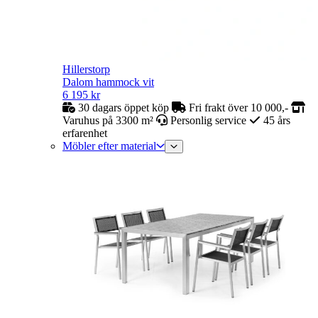
Hillerstorp
Dalom hammock vit
6 195
kr
30 dagars öppet köp
Fri frakt över 10 000,-
Varuhus på 3300 m²
Personlig service
45 års
erfarenhet
Möbler efter material