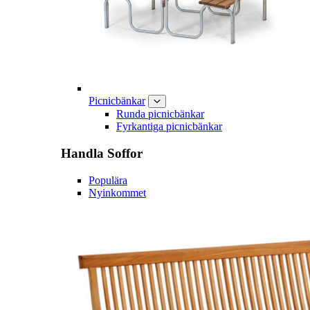
Picnicbänkar
Runda picnicbänkar
Fyrkantiga picnicbänkar
Handla
Soffor
Populära
Nyinkommet