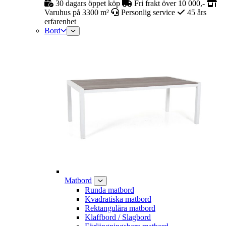
30 dagars öppet köp
Fri frakt över 10 000,-
Varuhus på 3300 m²
Personlig service
45 års
erfarenhet
Bord
Matbord
Runda matbord
Kvadratiska matbord
Rektangulära matbord
Klaffbord / Slagbord