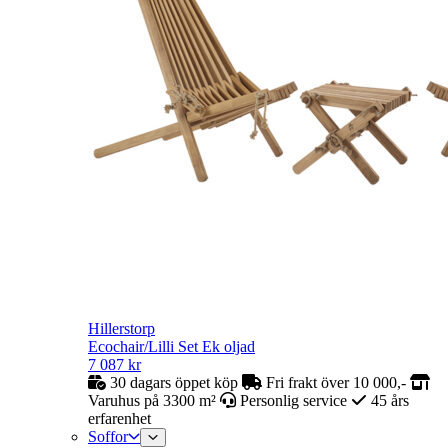
Hillerstorp
Ecochair/Lilli Set Ek oljad
7 087
kr
30 dagars öppet köp
Fri frakt över 10 000,-
Varuhus på 3300 m²
Personlig service
45 års
erfarenhet
Soffor