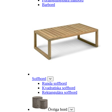
Förlängningsbara matbord
Barbord
Soffbord
Runda soffbord
Kvadratiska soffbord
Rektangulära soffbord
Övriga bord