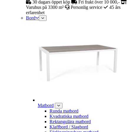
30 dagars öppet köp
Fri frakt över 10 000,-
Varuhus på 3300 m²
Personlig service
45 års
erfarenhet
Bord
Matbord
Runda matbord
Kvadratiska matbord
Rektangulära matbord
Klaffbord / Slagbord