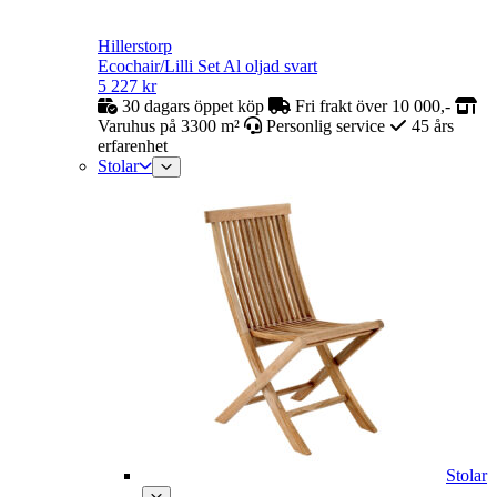
Hillerstorp
Ecochair/Lilli Set Al oljad svart
5 227
kr
30 dagars öppet köp
Fri frakt över 10 000,-
Varuhus på 3300 m²
Personlig service
45 års
erfarenhet
Stolar
Stolar