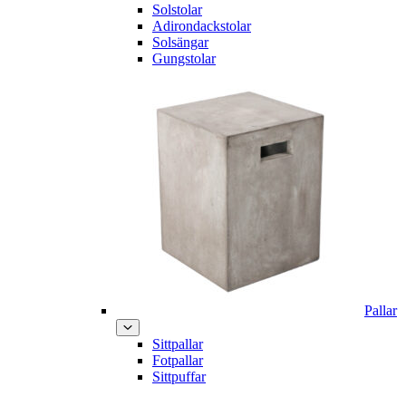
Solstolar
Adirondackstolar
Solsängar
Gungstolar
Pallar
Sittpallar
Fotpallar
Sittpuffar