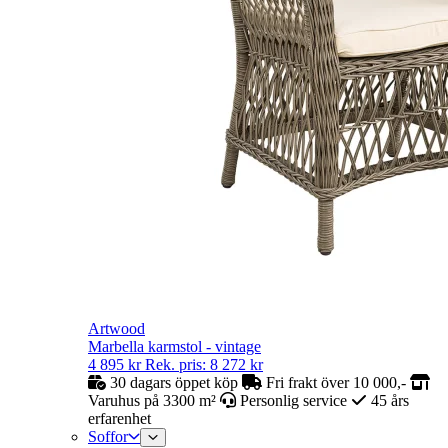
Artwood
Marbella karmstol - vintage
4 895
kr
Rek. pris:
8 272
kr
30 dagars öppet köp
Fri frakt över 10 000,-
Varuhus på 3300 m²
Personlig service
45 års
erfarenhet
Soffor