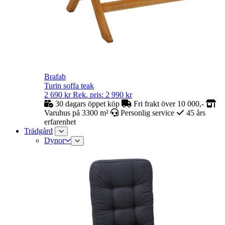
Brafab
Turin soffa teak
2 690
kr
Rek. pris:
2 990
kr
30 dagars öppet köp
Fri frakt över 10 000,-
Varuhus på 3300 m²
Personlig service
45 års
erfarenhet
Trädgård
Dynor