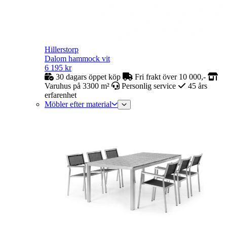
Hillerstorp
Dalom hammock vit
6 195
kr
30 dagars öppet köp
Fri frakt över 10 000,-
Varuhus på 3300 m²
Personlig service
45 års
erfarenhet
Möbler efter material