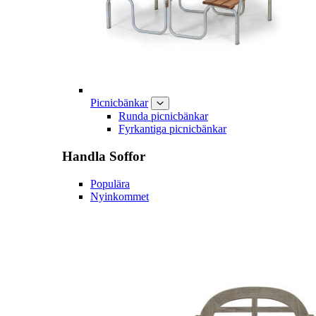
Picnicbänkar
Runda picnicbänkar
Fyrkantiga picnicbänkar
Handla
Soffor
Populära
Nyinkommet