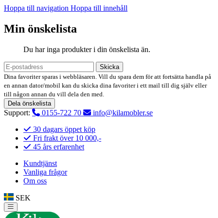
Hoppa till navigation
Hoppa till innehåll
Min önskelista
Du har inga produkter i din önskelista än.
Skicka
Dina favoriter sparas i webbläsaren. Vill du spara dem för att fortsätta handla på
en annan dator/mobil kan du skicka dina favoriter i ett mail till dig själv eller
till någon annan du vill dela den med.
Dela önskelista
Support:
0155-722 70
info@kilamobler.se
30 dagars öppet köp
Fri frakt över 10 000,-
45 års erfarenhet
Kundtjänst
Vanliga frågor
Om oss
SEK