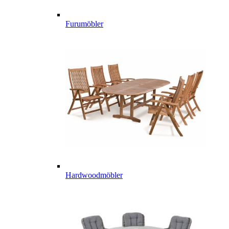
Furumöbler
Hardwoodmöbler