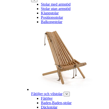
Stolar med armstöd
Stolar utan armstöd
Klappstolar
Positionsstolar
Balkongstolar
Fåtöljer och vilstolar
Fåtöljer
Baden-Baden-stolar
Däckstolar