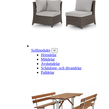
Soffmoduler
Hörndelar
Mittdelar
Avslutsdelar
Schäslong- och divandelar
Palldelar