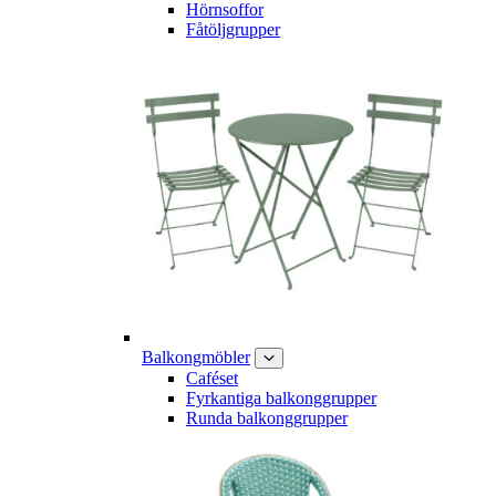
Hörnsoffor
Fåtöljgrupper
Balkongmöbler
Caféset
Fyrkantiga balkonggrupper
Runda balkonggrupper