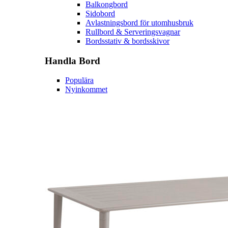
Balkongbord
Sidobord
Avlastningsbord för utomhusbruk
Rullbord & Serveringsvagnar
Bordsstativ & bordsskivor
Handla
Bord
Populära
Nyinkommet