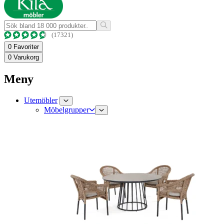
(17321)
0
Favoriter
0
Varukorg
Meny
Utemöbler
Möbelgrupper