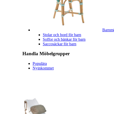
Barnmö
Stolar och bord för barn
Soffor och bänkar för barn
Saccosäckar för barn
Handla
Möbelgrupper
Populära
Nyinkommet