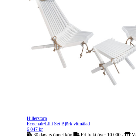
Hillerstorp
Ecochair/Lilli Set Björk vitmålad
6 047
kr
30 dagars öppet köp
Fri frakt över 10 000,-
Va