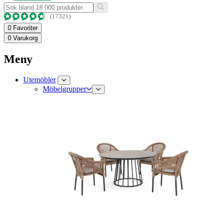
(17321)
0
Favoriter
0
Varukorg
Meny
Utemöbler
Möbelgrupper