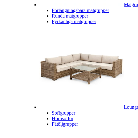
Matgru
Förlängningsbara matgrupper
Runda matgrupper
Fyrkantiga matgrupper
Lounge
Soffgrupper
Hörnsoffor
Fåtöljgrupper