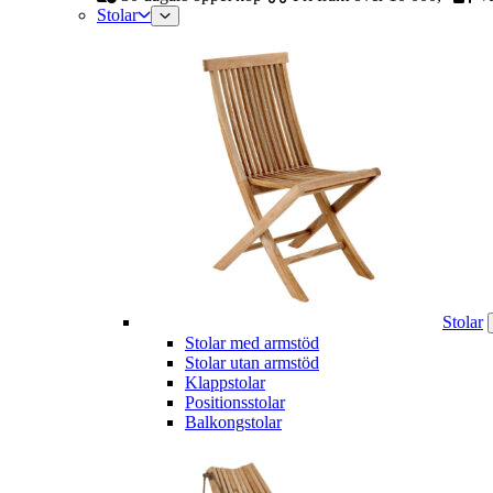
Stolar
Stolar
Stolar med armstöd
Stolar utan armstöd
Klappstolar
Positionsstolar
Balkongstolar