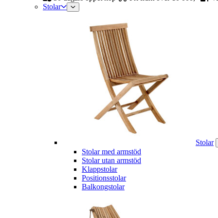
Stolar
Stolar
Stolar med armstöd
Stolar utan armstöd
Klappstolar
Positionsstolar
Balkongstolar