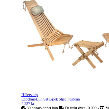
Hillerstorp
Ecochair/Lilli Set Björk oljad ljusbrun
5 227
kr
30 dagars öppet köp
Fri frakt över 10 000,-
Va