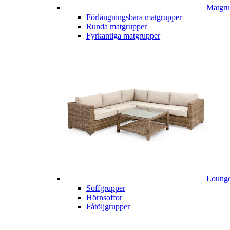
Matgru
Förlängningsbara matgrupper
Runda matgrupper
Fyrkantiga matgrupper
Lounge
Soffgrupper
Hörnsoffor
Fåtöljgrupper