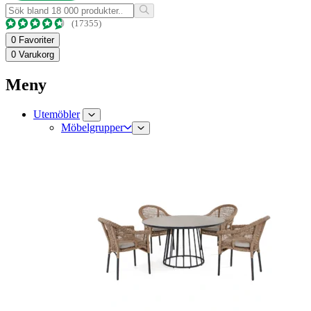
(17355)
0
Favoriter
0
Varukorg
Meny
Utemöbler
Möbelgrupper