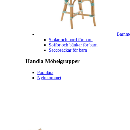
Barnmö
Stolar och bord för barn
Soffor och bänkar för barn
Saccosäckar för barn
Handla
Möbelgrupper
Populära
Nyinkommet