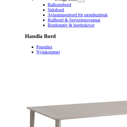
Balkongbord
Sidobord
Avlastningsbord för utomhusbruk
Rullbord & Serveringsvagnar
Bordsstativ & bordsskivor
Handla
Bord
Populära
Nyinkommet