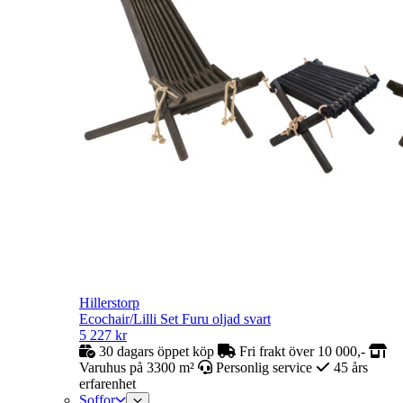
Hillerstorp
Ecochair/Lilli Set Furu oljad svart
5 227
kr
30 dagars öppet köp
Fri frakt över 10 000,-
Varuhus på 3300 m²
Personlig service
45 års
erfarenhet
Soffor