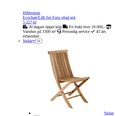
Hillerstorp
Ecochair/Lilli Set Furu oljad grå
5 227
kr
30 dagars öppet köp
Fri frakt över 10 000,-
Varuhus på 3300 m²
Personlig service
45 års
erfarenhet
Stolar
Stolar