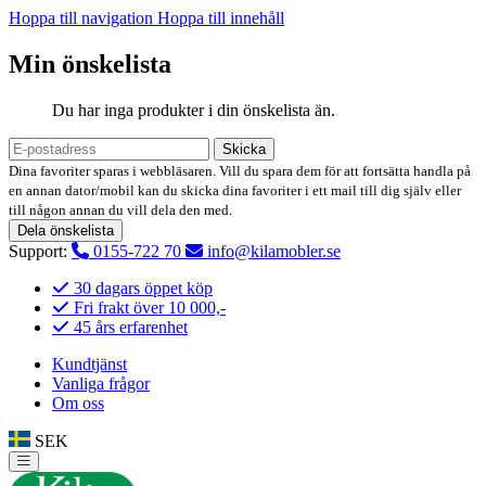
Hoppa till navigation
Hoppa till innehåll
Min önskelista
Du har inga produkter i din önskelista än.
Skicka
Dina favoriter sparas i webbläsaren. Vill du spara dem för att fortsätta handla på
en annan dator/mobil kan du skicka dina favoriter i ett mail till dig själv eller
till någon annan du vill dela den med.
Dela önskelista
Support:
0155-722 70
info@kilamobler.se
30 dagars öppet köp
Fri frakt över 10 000,-
45 års erfarenhet
Kundtjänst
Vanliga frågor
Om oss
SEK