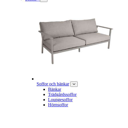
Soffor och bänkar
Bänkar
Trädgårdssoffor
Loungesoffor
Hörnsoffor