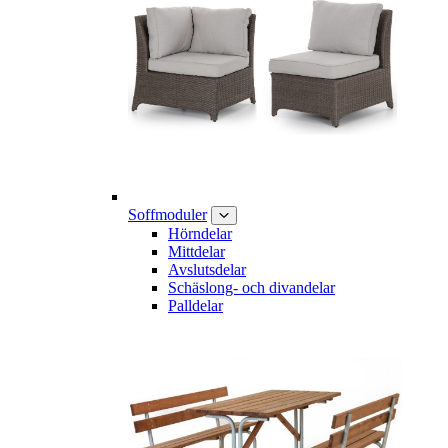
Soffmoduler
Hörndelar
Mittdelar
Avslutsdelar
Schäslong- och divandelar
Palldelar