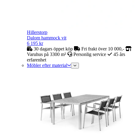
Hillerstorp
Dalom hammock vit
6 195
kr
30 dagars öppet köp
Fri frakt över 10 000,-
Varuhus på 3300 m²
Personlig service
45 års
erfarenhet
Möbler efter material