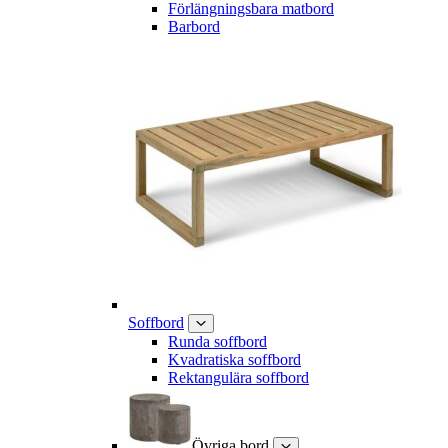
Förlängningsbara matbord
Barbord
Soffbord
Runda soffbord
Kvadratiska soffbord
Rektangulära soffbord
Övriga bord