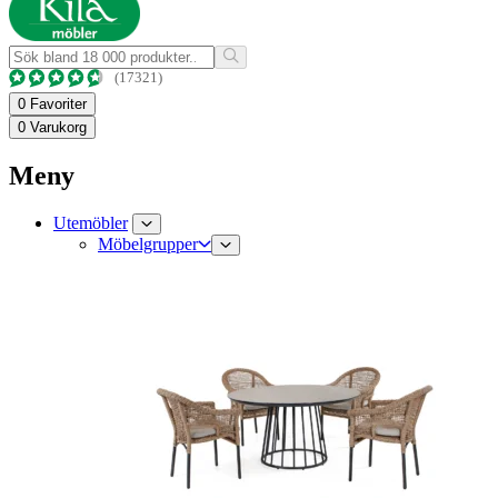
(17321)
0
Favoriter
0
Varukorg
Meny
Utemöbler
Möbelgrupper