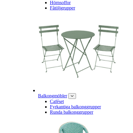
Hörnsoffor
Fåtöljgrupper
Balkongmöbler
Caféset
Fyrkantiga balkonggrupper
Runda balkonggrupper