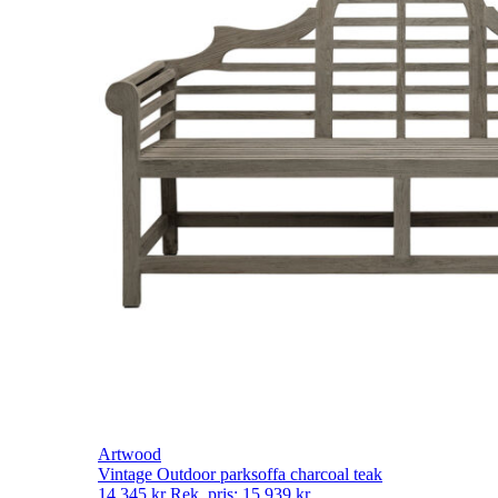
Artwood
Vintage Outdoor parksoffa charcoal teak
14 345
kr
Rek. pris:
15 939
kr