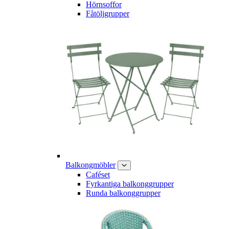
Hörnsoffor
Fåtöljgrupper
Balkongmöbler
Caféset
Fyrkantiga balkonggrupper
Runda balkonggrupper