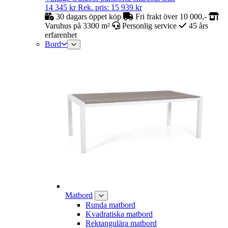
14 345
kr
Rek. pris:
15 939
kr
30 dagars öppet köp
Fri frakt över 10 000,-
Varuhus på 3300 m²
Personlig service
45 års
erfarenhet
Bord
Matbord
Runda matbord
Kvadratiska matbord
Rektangulära matbord