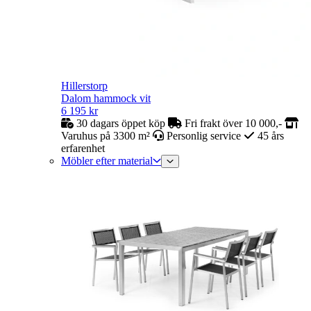
Hillerstorp
Dalom hammock vit
6 195
kr
30 dagars öppet köp
Fri frakt över 10 000,-
Varuhus på 3300 m²
Personlig service
45 års
erfarenhet
Möbler efter material