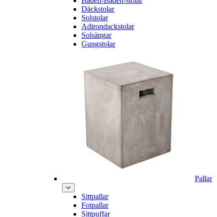
Baden-Baden-stolar
Däckstolar
Solstolar
Adirondackstolar
Solsängar
Gungstolar
Pallar
Sittpallar
Fotpallar
Sittpuffar