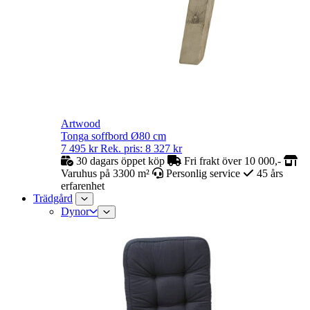
Artwood
Tonga soffbord Ø80 cm
7 495
kr
Rek. pris:
8 327
kr
30 dagars öppet köp
Fri frakt över 10 000,-
Varuhus på 3300 m²
Personlig service
45 års
erfarenhet
Trädgård
Dynor