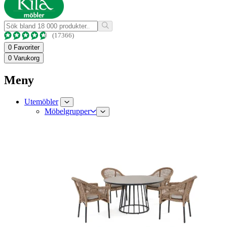
(17366)
0
Favoriter
0
Varukorg
Meny
Utemöbler
Möbelgrupper