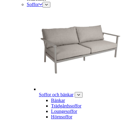
Soffor
Soffor och bänkar
Bänkar
Trädgårdssoffor
Loungesoffor
Hörnsoffor