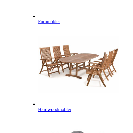
Furumöbler
Hardwoodmöbler