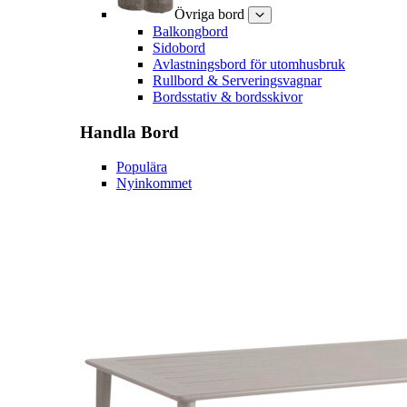
Övriga bord
Balkongbord
Sidobord
Avlastningsbord för utomhusbruk
Rullbord & Serveringsvagnar
Bordsstativ & bordsskivor
Handla
Bord
Populära
Nyinkommet