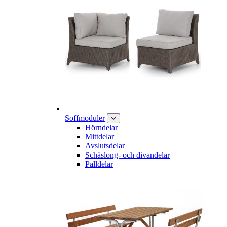
Soffmoduler
Hörndelar
Mittdelar
Avslutsdelar
Schäslong- och divandelar
Palldelar