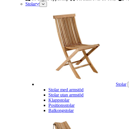
Stolar
Stolar
Stolar med armstöd
Stolar utan armstöd
Klappstolar
Positionsstolar
Balkongstolar