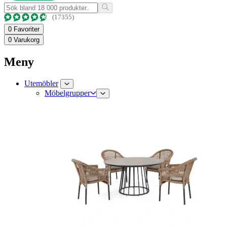
(17355)
0
Favoriter
0
Varukorg
Meny
Utemöbler
Möbelgrupper