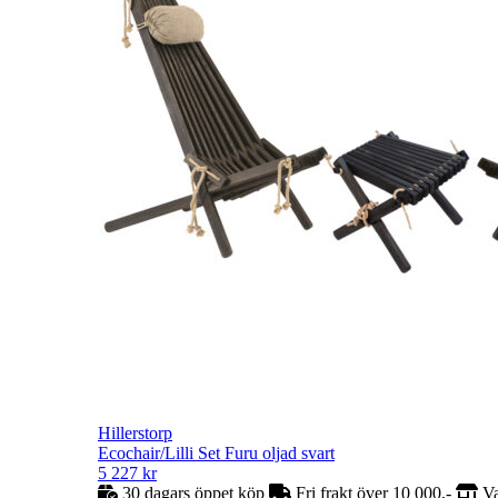
Hillerstorp
Ecochair/Lilli Set Furu oljad svart
5 227
kr
30 dagars öppet köp
Fri frakt över 10 000,-
Va