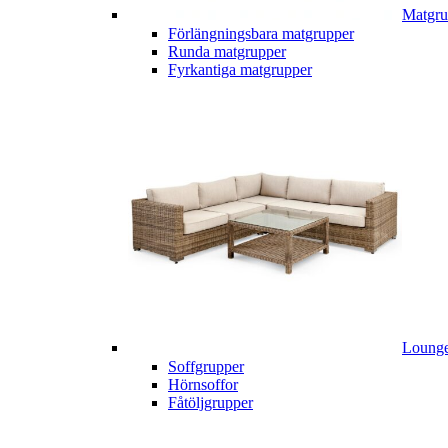
Matgru
Förlängningsbara matgrupper
Runda matgrupper
Fyrkantiga matgrupper
Lounge
Soffgrupper
Hörnsoffor
Fåtöljgrupper