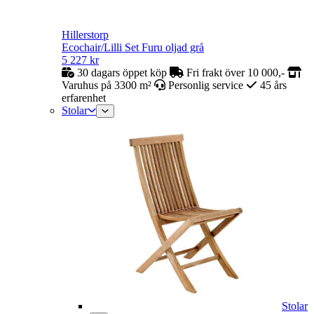
Hillerstorp
Ecochair/Lilli Set Furu oljad grå
5 227
kr
30 dagars öppet köp
Fri frakt över 10 000,-
Varuhus på 3300 m²
Personlig service
45 års
erfarenhet
Stolar
Stolar