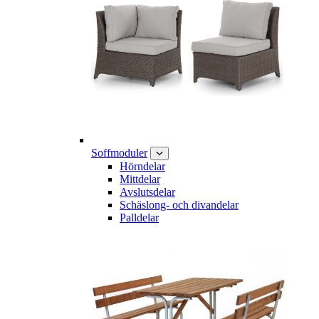
Soffmoduler
Hörndelar
Mittdelar
Avslutsdelar
Schäslong- och divandelar
Palldelar