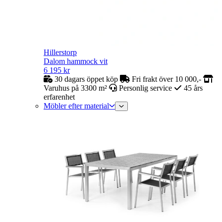
Hillerstorp
Dalom hammock vit
6 195
kr
30 dagars öppet köp
Fri frakt över 10 000,-
Varuhus på 3300 m²
Personlig service
45 års
erfarenhet
Möbler efter material