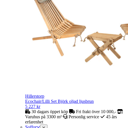
Hillerstorp
Ecochair/Lilli Set Björk oljad ljusbrun
5 227
kr
30 dagars öppet köp
Fri frakt över 10 000,-
Varuhus på 3300 m²
Personlig service
45 års
erfarenhet
Soffor