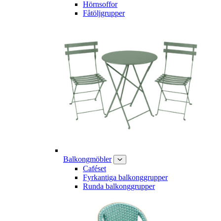
Hörnsoffor
Fåtöljgrupper
Balkongmöbler
Caféset
Fyrkantiga balkonggrupper
Runda balkonggrupper