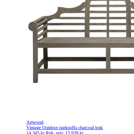
Artwood
Vintage Outdoor parksoffa charcoal teak
14 345
kr
Rek. pris:
15 939
kr