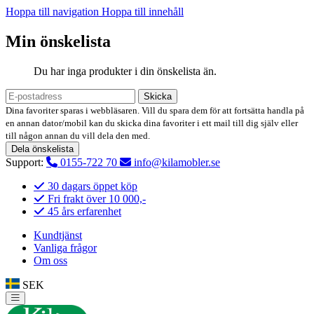
Hoppa till navigation
Hoppa till innehåll
Min önskelista
Du har inga produkter i din önskelista än.
Skicka
Dina favoriter sparas i webbläsaren. Vill du spara dem för att fortsätta handla på
en annan dator/mobil kan du skicka dina favoriter i ett mail till dig själv eller
till någon annan du vill dela den med.
Dela önskelista
Support:
0155-722 70
info@kilamobler.se
30 dagars öppet köp
Fri frakt över 10 000,-
45 års erfarenhet
Kundtjänst
Vanliga frågor
Om oss
SEK