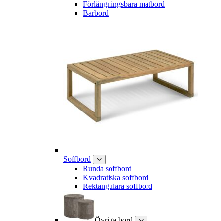
Förlängningsbara matbord
Barbord
Soffbord
Runda soffbord
Kvadratiska soffbord
Rektangulära soffbord
Övriga bord