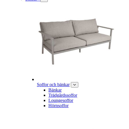
Soffor och bänkar
Bänkar
Trädgårdssoffor
Loungesoffor
Hörnsoffor