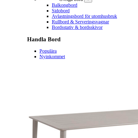
Balkongbord
Sidobord
Avlastningsbord för utomhusbruk
Rullbord & Serveringsvagnar
Bordsstativ & bordsskivor
Handla
Bord
Populära
Nyinkommet