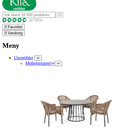
(17355)
0
Favoriter
0
Varukorg
Meny
Utemöbler
Möbelgrupper