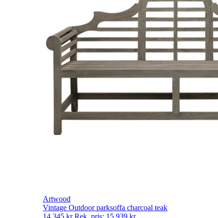
Artwood
Vintage Outdoor parksoffa charcoal teak
14 345
kr
Rek. pris:
15 939
kr