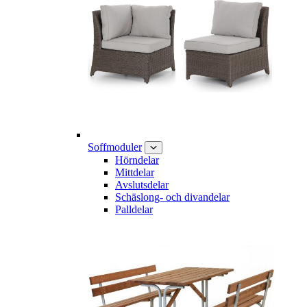
Soffmoduler
Hörndelar
Mittdelar
Avslutsdelar
Schäslong- och divandelar
Palldelar