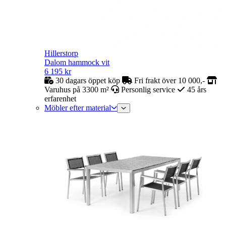
Hillerstorp
Dalom hammock vit
6 195
kr
30 dagars öppet köp
Fri frakt över 10 000,-
Varuhus på 3300 m²
Personlig service
45 års
erfarenhet
Möbler efter material