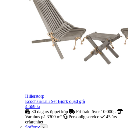
Hillerstorp
Ecochair/Lilli Set Björk oljad grå
4 669
kr
30 dagars öppet köp
Fri frakt över 10 000,-
Varuhus på 3300 m²
Personlig service
45 års
erfarenhet
Soffor