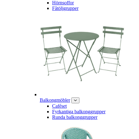
Hörnsoffor
Fåtöljgrupper
Balkongmöbler
Caféset
Fyrkantiga balkonggrupper
Runda balkonggrupper