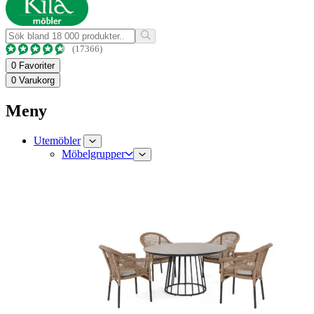
(17366)
0
Favoriter
0
Varukorg
Meny
Utemöbler
Möbelgrupper