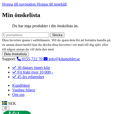
Hoppa till navigation
Hoppa till innehåll
Min önskelista
Du har inga produkter i din önskelista än.
Skicka
Dina favoriter sparas i webbläsaren. Vill du spara dem för att fortsätta handla på
en annan dator/mobil kan du skicka dina favoriter i ett mail till dig själv eller
till någon annan du vill dela den med.
Dela önskelista
Support:
0155-722 70
info@kilamobler.se
30 dagars öppet köp
Fri frakt över 10 000,-
45 års erfarenhet
Kundtjänst
Vanliga frågor
Om oss
SEK