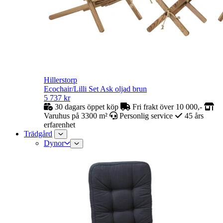
Hillerstorp
Ecochair/Lilli Set Ask oljad brun
5 737
kr
30 dagars öppet köp
Fri frakt över 10 000,-
Varuhus på 3300 m²
Personlig service
45 års
erfarenhet
Trädgård
Dynor