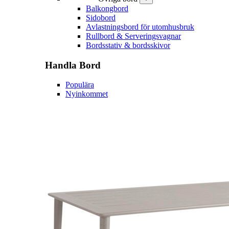
Balkongbord
Sidobord
Avlastningsbord för utomhusbruk
Rullbord & Serveringsvagnar
Bordsstativ & bordsskivor
Handla
Bord
Populära
Nyinkommet