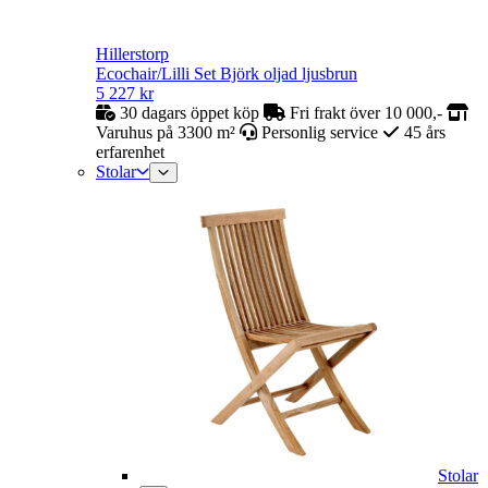
Hillerstorp
Ecochair/Lilli Set Björk oljad ljusbrun
5 227
kr
30 dagars öppet köp
Fri frakt över 10 000,-
Varuhus på 3300 m²
Personlig service
45 års
erfarenhet
Stolar
Stolar