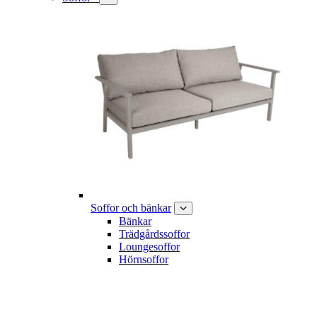
Soffor och bänkar
Bänkar
Trädgårdssoffor
Loungesoffor
Hörnsoffor