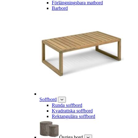
Förlängningsbara matbord
Barbord
Soffbord
Runda soffbord
Kvadratiska soffbord
Rektangulära soffbord
Övriga bord