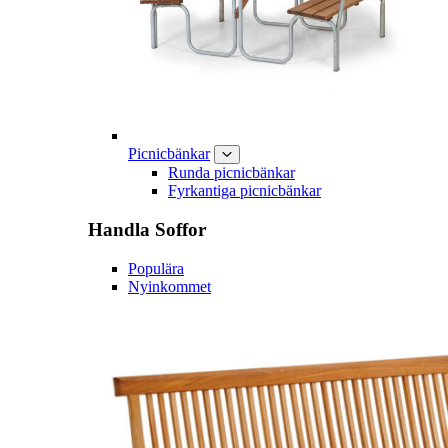
Picnicbänkar
Runda picnicbänkar
Fyrkantiga picnicbänkar
Handla
Soffor
Populära
Nyinkommet