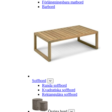
Förlängningsbara matbord
Barbord
Soffbord
Runda soffbord
Kvadratiska soffbord
Rektangulära soffbord
Övriga bord