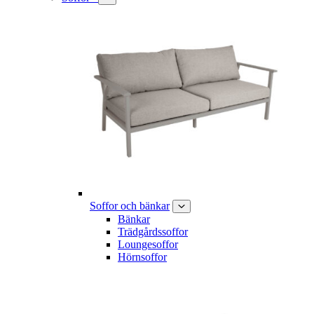
Soffor och bänkar
Bänkar
Trädgårdssoffor
Loungesoffor
Hörnsoffor