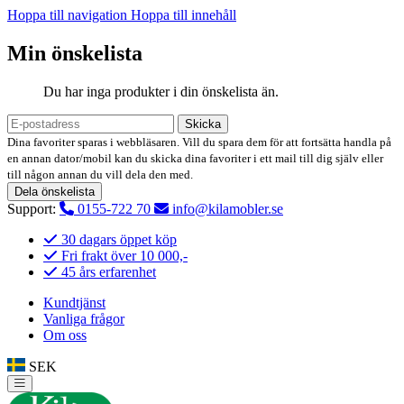
Hoppa till navigation
Hoppa till innehåll
Min önskelista
Du har inga produkter i din önskelista än.
Skicka
Dina favoriter sparas i webbläsaren. Vill du spara dem för att fortsätta handla på
en annan dator/mobil kan du skicka dina favoriter i ett mail till dig själv eller
till någon annan du vill dela den med.
Dela önskelista
Support:
0155-722 70
info@kilamobler.se
30 dagars öppet köp
Fri frakt över 10 000,-
45 års erfarenhet
Kundtjänst
Vanliga frågor
Om oss
SEK