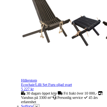
Hillerstorp
Ecochair/Lilli Set Furu oljad svart
5 227
kr
30 dagars öppet köp
Fri frakt över 10 000,-
Varuhus på 3300 m²
Personlig service
45 års
erfarenhet
Soffor