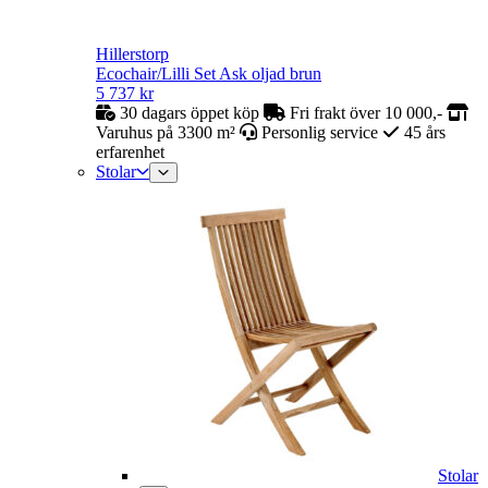
Hillerstorp
Ecochair/Lilli Set Ask oljad brun
5 737
kr
30 dagars öppet köp
Fri frakt över 10 000,-
Varuhus på 3300 m²
Personlig service
45 års
erfarenhet
Stolar
Stolar