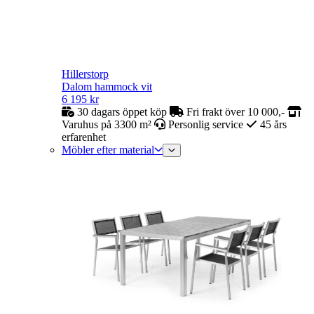
Hillerstorp
Dalom hammock vit
6 195
kr
30 dagars öppet köp
Fri frakt över 10 000,-
Varuhus på 3300 m²
Personlig service
45 års
erfarenhet
Möbler efter material