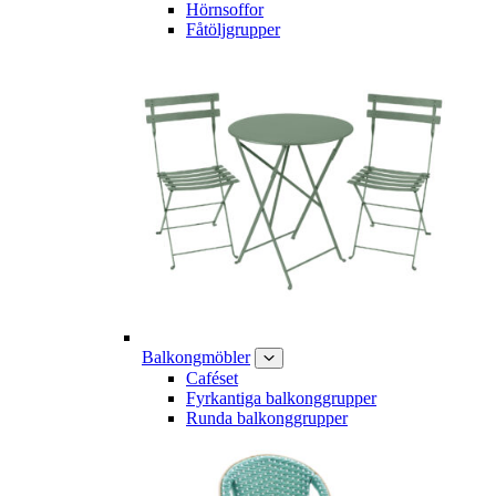
Hörnsoffor
Fåtöljgrupper
Balkongmöbler
Caféset
Fyrkantiga balkonggrupper
Runda balkonggrupper