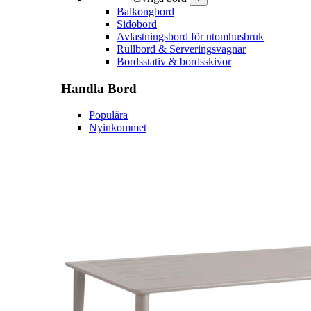
Balkongbord
Sidobord
Avlastningsbord för utomhusbruk
Rullbord & Serveringsvagnar
Bordsstativ & bordsskivor
Handla
Bord
Populära
Nyinkommet