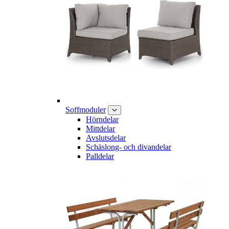
Soffmoduler
Hörndelar
Mittdelar
Avslutsdelar
Schäslong- och divandelar
Palldelar