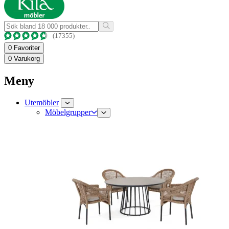
(17355)
0
Favoriter
0
Varukorg
Meny
Utemöbler
Möbelgrupper