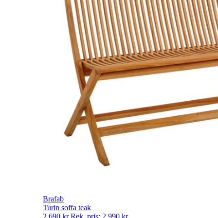
Brafab
Turin soffa teak
2 690
kr
Rek. pris:
2 990
kr