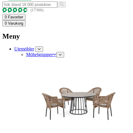
(17366)
0
Favoriter
0
Varukorg
Meny
Utemöbler
Möbelgrupper