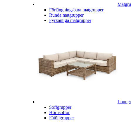
Matgru
Förlängningsbara matgrupper
Runda matgrupper
Fyrkantiga matgrupper
Lounge
Soffgrupper
Hörnsoffor
Fåtöljgrupper