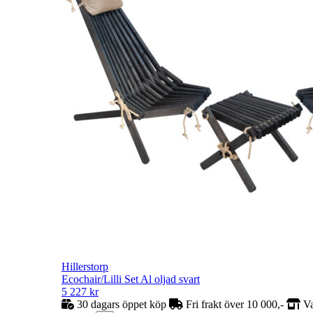
Hillerstorp
Ecochair/Lilli Set Al oljad svart
5 227
kr
30 dagars öppet köp
Fri frakt över 10 000,-
Va