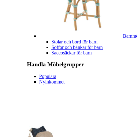
Barnmö
Stolar och bord för barn
Soffor och bänkar för barn
Saccosäckar för barn
Handla
Möbelgrupper
Populära
Nyinkommet