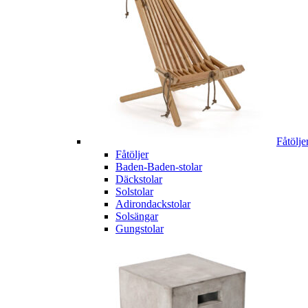
Fåtölje
Fåtöljer
Baden-Baden-stolar
Däckstolar
Solstolar
Adirondackstolar
Solsängar
Gungstolar