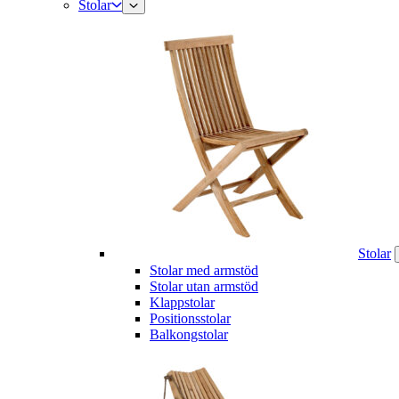
Stolar
Stolar
Stolar med armstöd
Stolar utan armstöd
Klappstolar
Positionsstolar
Balkongstolar