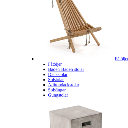
Fåtölje
Fåtöljer
Baden-Baden-stolar
Däckstolar
Solstolar
Adirondackstolar
Solsängar
Gungstolar