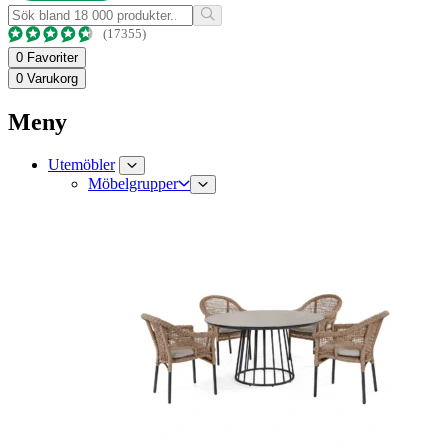
(17355)
0
Favoriter
0
Varukorg
Meny
Utemöbler
Möbelgrupper