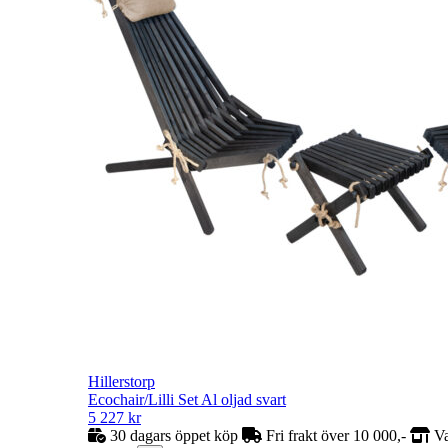
Hillerstorp
Ecochair/Lilli Set Al oljad svart
5 227
kr
30 dagars öppet köp
Fri frakt över 10 000,-
Va