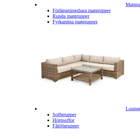
Matgru
Förlängningsbara matgrupper
Runda matgrupper
Fyrkantiga matgrupper
Lounge
Soffgrupper
Hörnsoffor
Fåtöljgrupper