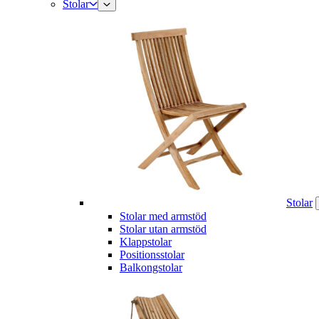
Stolar
Stolar
Stolar med armstöd
Stolar utan armstöd
Klappstolar
Positionsstolar
Balkongstolar