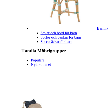
Barnmö
Stolar och bord för barn
Soffor och bänkar för barn
Saccosäckar för barn
Handla
Möbelgrupper
Populära
Nyinkommet