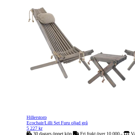
Hillerstorp
Ecochair/Lilli Set Furu oljad grå
5 227
kr
30 dagars öppet köp
Fri frakt över 10 000,-
Va