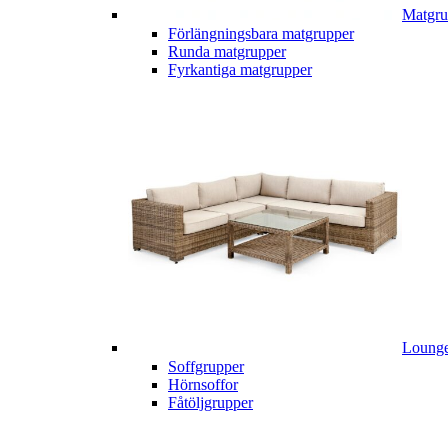
Matgru
Förlängningsbara matgrupper
Runda matgrupper
Fyrkantiga matgrupper
Lounge
Soffgrupper
Hörnsoffor
Fåtöljgrupper