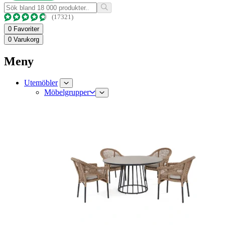
(17321)
0
Favoriter
0
Varukorg
Meny
Utemöbler
Möbelgrupper