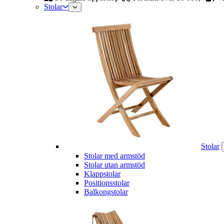
Stolar
Stolar
Stolar med armstöd
Stolar utan armstöd
Klappstolar
Positionsstolar
Balkongstolar