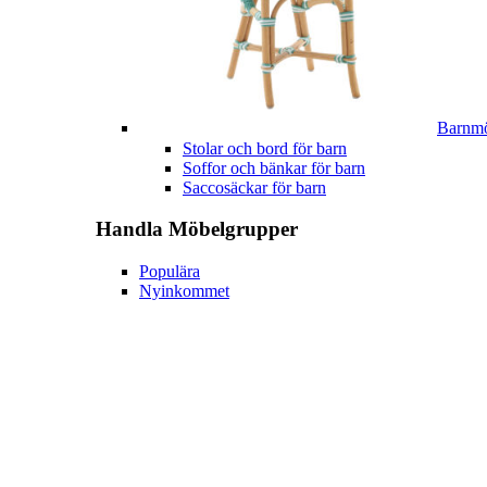
Barnmö
Stolar och bord för barn
Soffor och bänkar för barn
Saccosäckar för barn
Handla
Möbelgrupper
Populära
Nyinkommet