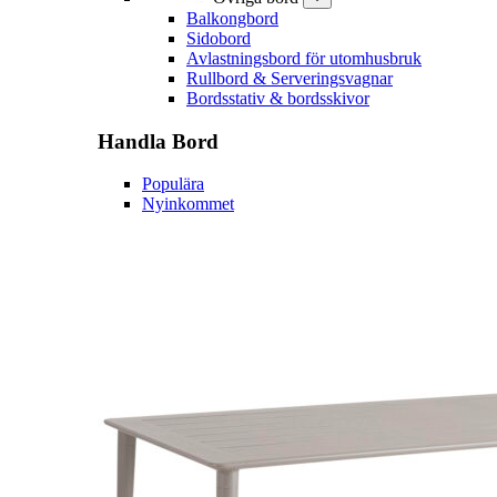
Balkongbord
Sidobord
Avlastningsbord för utomhusbruk
Rullbord & Serveringsvagnar
Bordsstativ & bordsskivor
Handla
Bord
Populära
Nyinkommet