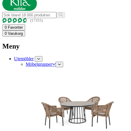
(17355)
0
Favoriter
0
Varukorg
Meny
Utemöbler
Möbelgrupper