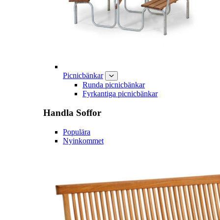
Picnicbänkar
Runda picnicbänkar
Fyrkantiga picnicbänkar
Handla
Soffor
Populära
Nyinkommet