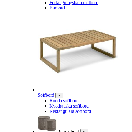
Förlängningsbara matbord
Barbord
Soffbord
Runda soffbord
Kvadratiska soffbord
Rektangulära soffbord
Övriga bord