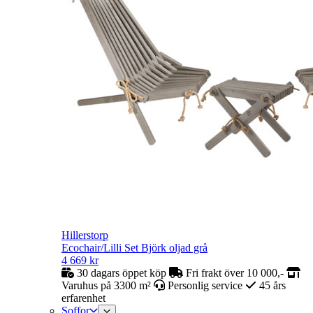
Hillerstorp
Ecochair/Lilli Set Björk oljad grå
4 669
kr
30 dagars öppet köp
Fri frakt över 10 000,-
Varuhus på 3300 m²
Personlig service
45 års
erfarenhet
Soffor