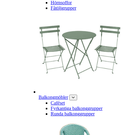
Hörnsoffor
Fåtöljgrupper
Balkongmöbler
Caféset
Fyrkantiga balkonggrupper
Runda balkonggrupper