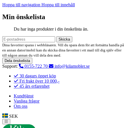
Hoppa till navigation
Hoppa till innehåll
Min önskelista
Du har inga produkter i din önskelista än.
Skicka
Dina favoriter sparas i webbläsaren. Vill du spara dem för att fortsätta handla på
en annan dator/mobil kan du skicka dina favoriter i ett mail till dig själv eller
till någon annan du vill dela den med.
Dela önskelista
Support:
0155-722 70
info@kilamobler.se
30 dagars öppet köp
Fri frakt över 10 000,-
45 års erfarenhet
Kundtjänst
Vanliga frågor
Om oss
SEK