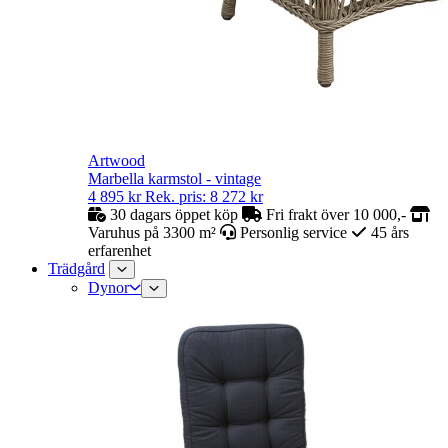
Artwood
Marbella karmstol - vintage
4 895
kr
Rek. pris:
8 272
kr
30 dagars öppet köp
Fri frakt över 10 000,-
Varuhus på 3300 m²
Personlig service
45 års
erfarenhet
Trädgård
Dynor