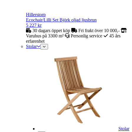
Hillerstorp
Ecochair/Lilli Set Björk oljad ljusbrun
5 227
kr
30 dagars öppet köp
Fri frakt över 10 000,-
Varuhus på 3300 m²
Personlig service
45 års
erfarenhet
Stolar
Stolar