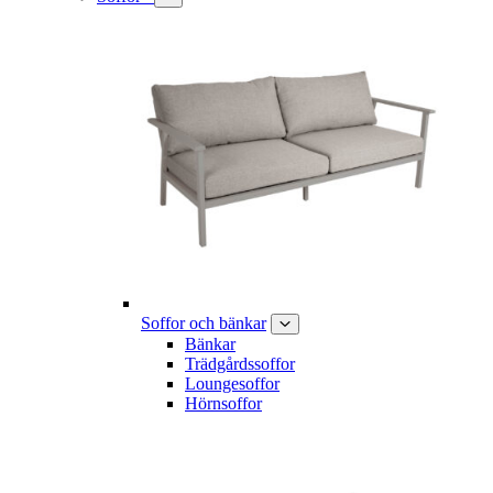
Soffor och bänkar
Bänkar
Trädgårdssoffor
Loungesoffor
Hörnsoffor