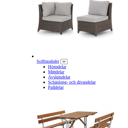
Soffmoduler
Hörndelar
Mittdelar
Avslutsdelar
Schäslong- och divandelar
Palldelar