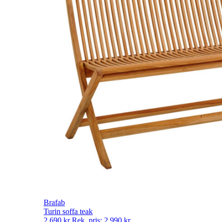
Brafab
Turin soffa teak
2 690
kr
Rek. pris:
2 990
kr