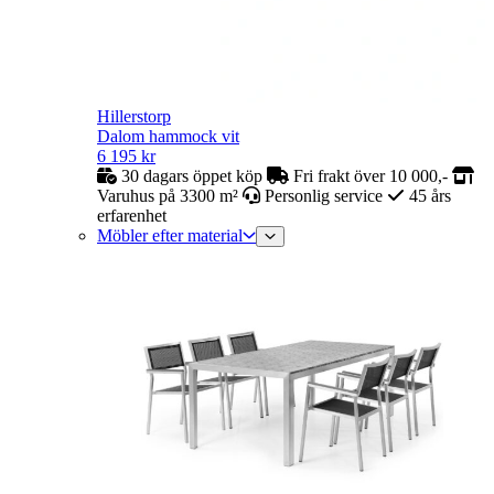
Hillerstorp
Dalom hammock vit
6 195
kr
30 dagars öppet köp
Fri frakt över 10 000,-
Varuhus på 3300 m²
Personlig service
45 års
erfarenhet
Möbler efter material