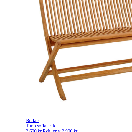
Brafab
Turin soffa teak
2 690
kr
Rek. pris:
2 990
kr