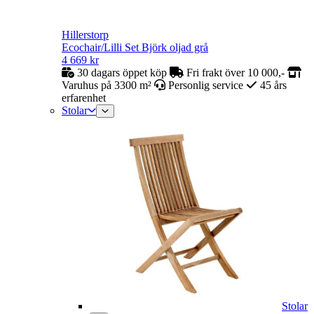
Hillerstorp
Ecochair/Lilli Set Björk oljad grå
4 669
kr
30 dagars öppet köp
Fri frakt över 10 000,-
Varuhus på 3300 m²
Personlig service
45 års
erfarenhet
Stolar
Stolar