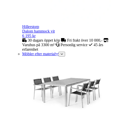
Hillerstorp
Dalom hammock vit
6 195
kr
30 dagars öppet köp
Fri frakt över 10 000,-
Varuhus på 3300 m²
Personlig service
45 års
erfarenhet
Möbler efter material