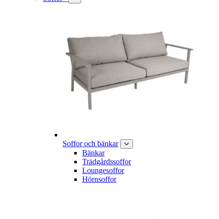
Soffor och bänkar
Bänkar
Trädgårdssoffor
Loungesoffor
Hörnsoffor