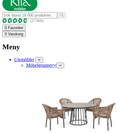
(17366)
0
Favoriter
0
Varukorg
Meny
Utemöbler
Möbelgrupper