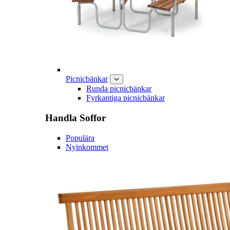
Picnicbänkar
Runda picnicbänkar
Fyrkantiga picnicbänkar
Handla
Soffor
Populära
Nyinkommet