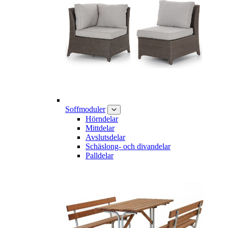
Soffmoduler
Hörndelar
Mittdelar
Avslutsdelar
Schäslong- och divandelar
Palldelar