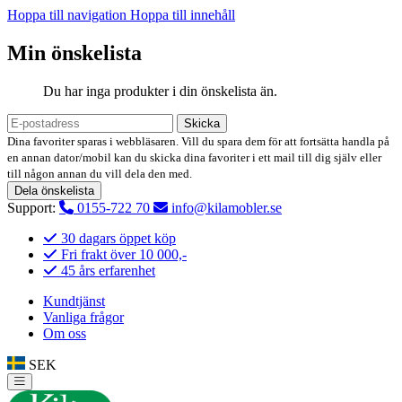
Hoppa till navigation
Hoppa till innehåll
Min önskelista
Du har inga produkter i din önskelista än.
Skicka
Dina favoriter sparas i webbläsaren. Vill du spara dem för att fortsätta handla på
en annan dator/mobil kan du skicka dina favoriter i ett mail till dig själv eller
till någon annan du vill dela den med.
Dela önskelista
Support:
0155-722 70
info@kilamobler.se
30 dagars öppet köp
Fri frakt över 10 000,-
45 års erfarenhet
Kundtjänst
Vanliga frågor
Om oss
SEK