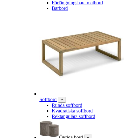
Förlängningsbara matbord
Barbord
Soffbord
Runda soffbord
Kvadratiska soffbord
Rektangulära soffbord
Övriga bord