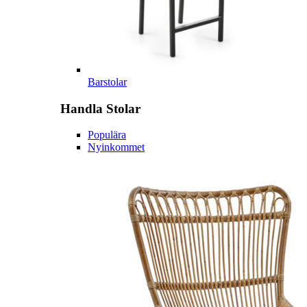
Barstolar
Handla
Stolar
Populära
Nyinkommet