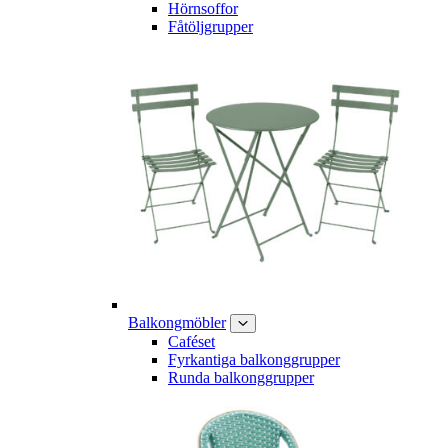
Hörnsoffor
Fåtöljgrupper
Balkongmöbler
Caféset
Fyrkantiga balkonggrupper
Runda balkonggrupper