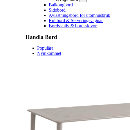
Balkongbord
Sidobord
Avlastningsbord för utomhusbruk
Rullbord & Serveringsvagnar
Bordsstativ & bordsskivor
Handla
Bord
Populära
Nyinkommet