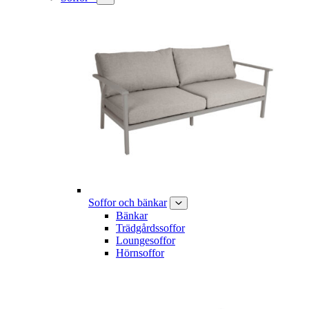
Soffor och bänkar
Bänkar
Trädgårdssoffor
Loungesoffor
Hörnsoffor