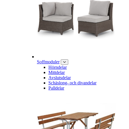
Soffmoduler
Hörndelar
Mittdelar
Avslutsdelar
Schäslong- och divandelar
Palldelar