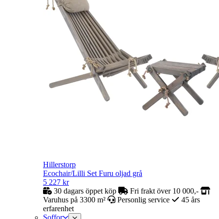
Hillerstorp
Ecochair/Lilli Set Furu oljad grå
5 227
kr
30 dagars öppet köp
Fri frakt över 10 000,-
Varuhus på 3300 m²
Personlig service
45 års
erfarenhet
Soffor