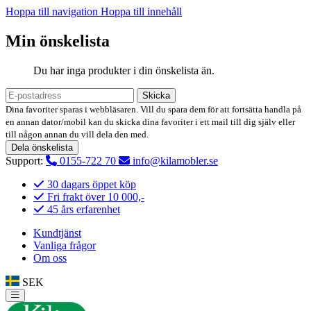
Hoppa till navigation
Hoppa till innehåll
Min önskelista
Du har inga produkter i din önskelista än.
Skicka
Dina favoriter sparas i webbläsaren. Vill du spara dem för att fortsätta handla på
en annan dator/mobil kan du skicka dina favoriter i ett mail till dig själv eller
till någon annan du vill dela den med.
Dela önskelista
Support:
0155-722 70
info@kilamobler.se
30 dagars öppet köp
Fri frakt över 10 000,-
45 års erfarenhet
Kundtjänst
Vanliga frågor
Om oss
SEK