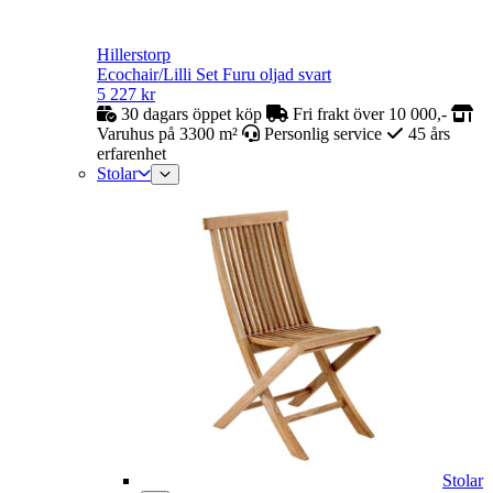
Hillerstorp
Ecochair/Lilli Set Furu oljad svart
5 227
kr
30 dagars öppet köp
Fri frakt över 10 000,-
Varuhus på 3300 m²
Personlig service
45 års
erfarenhet
Stolar
Stolar