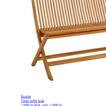
Brafab
Turin soffa teak
2 690
kr
Rek. pris:
2 990
kr