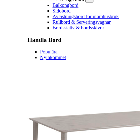
Balkongbord
Sidobord
Avlastningsbord för utomhusbruk
Rullbord & Serveringsvagnar
Bordsstativ & bordsskivor
Handla
Bord
Populära
Nyinkommet