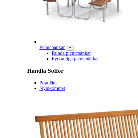
Picnicbänkar
Runda picnicbänkar
Fyrkantiga picnicbänkar
Handla
Soffor
Populära
Nyinkommet