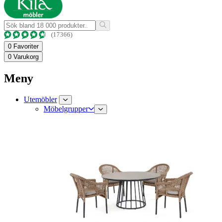
(17366)
0
Favoriter
0
Varukorg
Meny
Utemöbler
Möbelgrupper