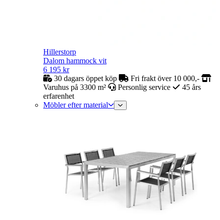
Hillerstorp
Dalom hammock vit
6 195
kr
30 dagars öppet köp
Fri frakt över 10 000,-
Varuhus på 3300 m²
Personlig service
45 års
erfarenhet
Möbler efter material