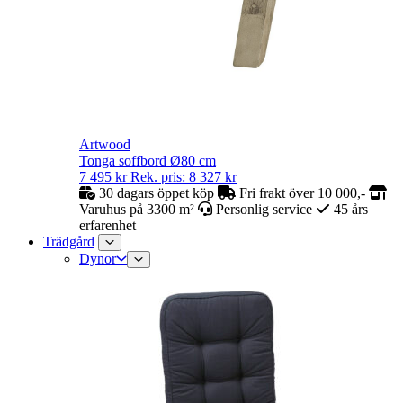
Artwood
Tonga soffbord Ø80 cm
7 495
kr
Rek. pris:
8 327
kr
30 dagars öppet köp
Fri frakt över 10 000,-
Varuhus på 3300 m²
Personlig service
45 års
erfarenhet
Trädgård
Dynor