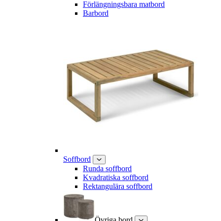
Förlängningsbara matbord
Barbord
Soffbord
Runda soffbord
Kvadratiska soffbord
Rektangulära soffbord
Övriga bord