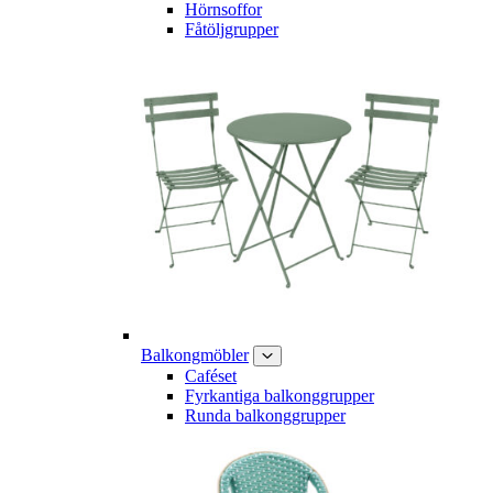
Hörnsoffor
Fåtöljgrupper
Balkongmöbler
Caféset
Fyrkantiga balkonggrupper
Runda balkonggrupper