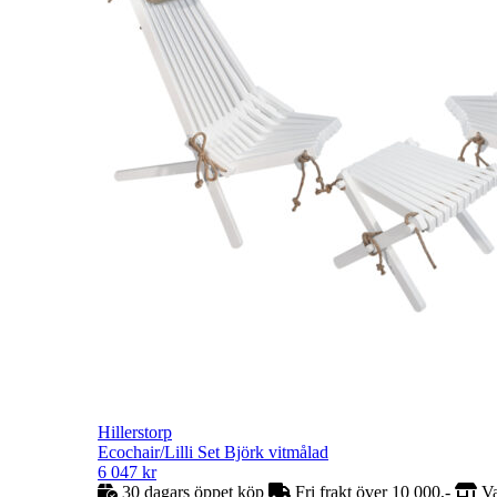
Hillerstorp
Ecochair/Lilli Set Björk vitmålad
6 047
kr
30 dagars öppet köp
Fri frakt över 10 000,-
Va