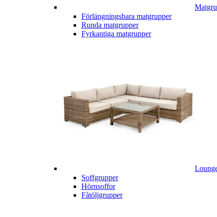
Matgru
Förlängningsbara matgrupper
Runda matgrupper
Fyrkantiga matgrupper
Lounge
Soffgrupper
Hörnsoffor
Fåtöljgrupper