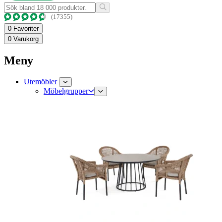
(17355)
0
Favoriter
0
Varukorg
Meny
Utemöbler
Möbelgrupper