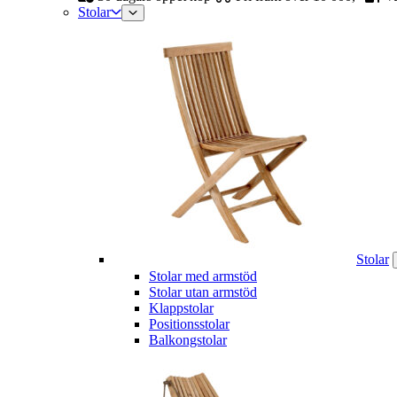
Stolar
Stolar
Stolar med armstöd
Stolar utan armstöd
Klappstolar
Positionsstolar
Balkongstolar