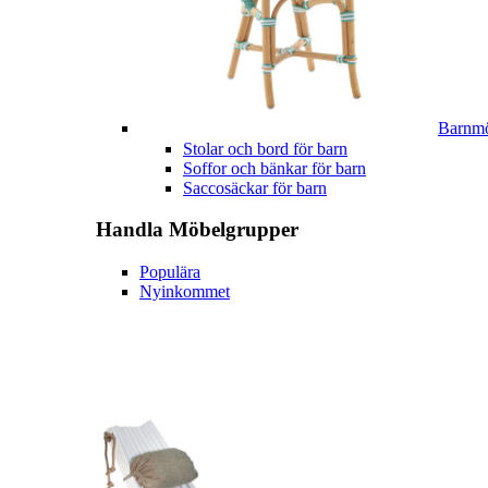
Barnmö
Stolar och bord för barn
Soffor och bänkar för barn
Saccosäckar för barn
Handla
Möbelgrupper
Populära
Nyinkommet