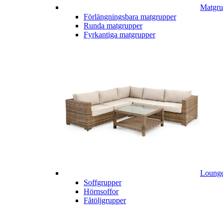
Matgru
Förlängningsbara matgrupper
Runda matgrupper
Fyrkantiga matgrupper
Lounge
Soffgrupper
Hörnsoffor
Fåtöljgrupper