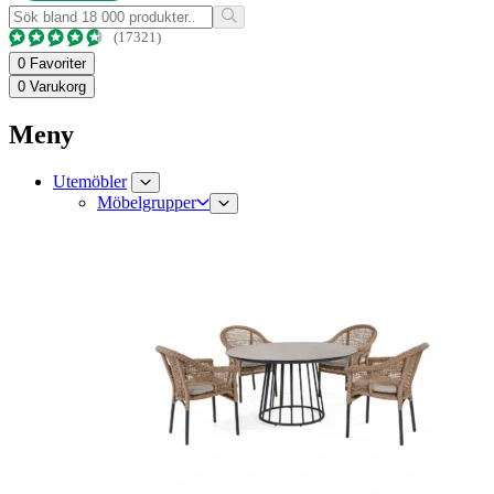
(17321)
0
Favoriter
0
Varukorg
Meny
Utemöbler
Möbelgrupper