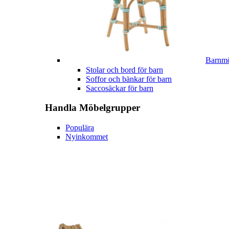
Barnmö
Stolar och bord för barn
Soffor och bänkar för barn
Saccosäckar för barn
Handla
Möbelgrupper
Populära
Nyinkommet