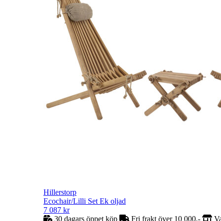
Hillerstorp
Ecochair/Lilli Set Ek oljad
7 087
kr
30 dagars öppet köp
Fri frakt över 10 000,-
Va