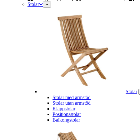
Stolar
Stolar
Stolar med armstöd
Stolar utan armstöd
Klappstolar
Positionsstolar
Balkongstolar