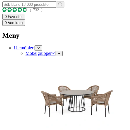
(17321)
0
Favoriter
0
Varukorg
Meny
Utemöbler
Möbelgrupper