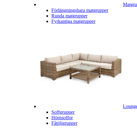
Matgru
Förlängningsbara matgrupper
Runda matgrupper
Fyrkantiga matgrupper
Lounge
Soffgrupper
Hörnsoffor
Fåtöljgrupper