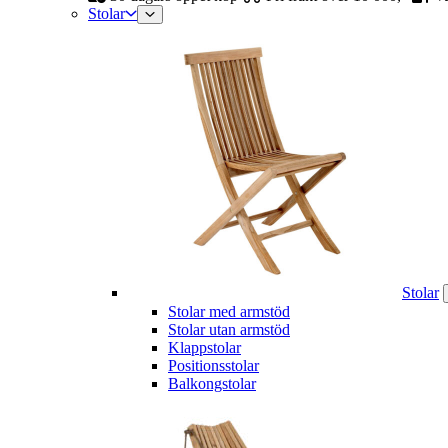
Stolar
Stolar
Stolar med armstöd
Stolar utan armstöd
Klappstolar
Positionsstolar
Balkongstolar