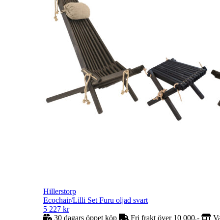
Hillerstorp
Ecochair/Lilli Set Furu oljad svart
5 227
kr
30 dagars öppet köp
Fri frakt över 10 000,-
Va