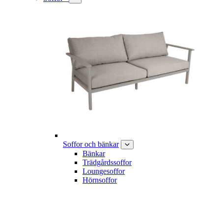
Soffor och bänkar
Bänkar
Trädgårdssoffor
Loungesoffor
Hörnsoffor