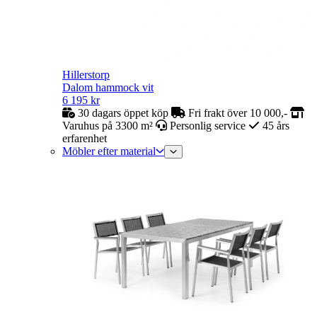
Hillerstorp
Dalom hammock vit
6 195
kr
30 dagars öppet köp
Fri frakt över 10 000,-
Varuhus på 3300 m²
Personlig service
45 års
erfarenhet
Möbler efter material