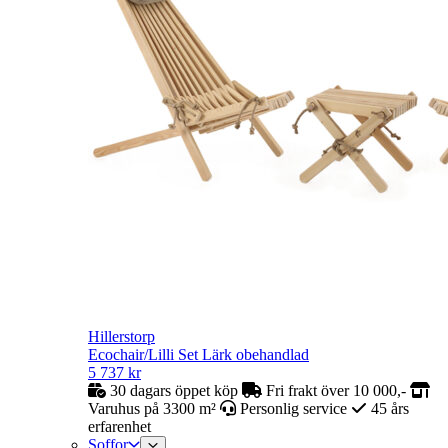
Hillerstorp
Ecochair/Lilli Set Lärk obehandlad
5 737
kr
30 dagars öppet köp
Fri frakt över 10 000,-
Varuhus på 3300 m²
Personlig service
45 års
erfarenhet
Soffor