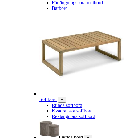
Förlängningsbara matbord
Barbord
Soffbord
Runda soffbord
Kvadratiska soffbord
Rektangulära soffbord
Övriga bord