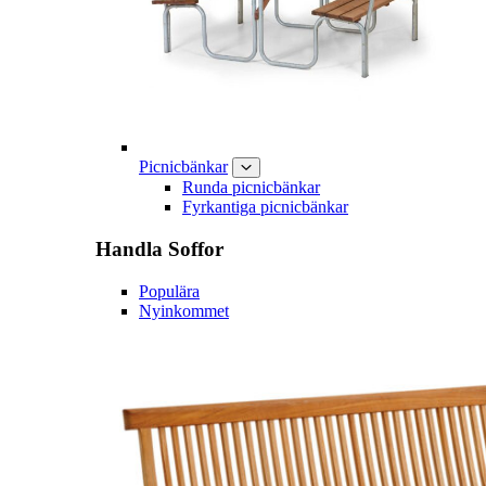
Picnicbänkar
Runda picnicbänkar
Fyrkantiga picnicbänkar
Handla
Soffor
Populära
Nyinkommet