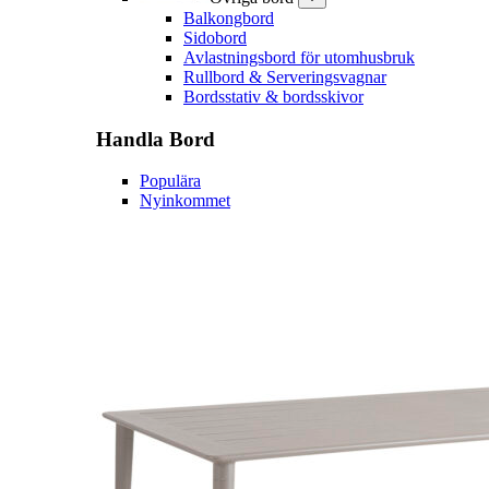
Balkongbord
Sidobord
Avlastningsbord för utomhusbruk
Rullbord & Serveringsvagnar
Bordsstativ & bordsskivor
Handla
Bord
Populära
Nyinkommet