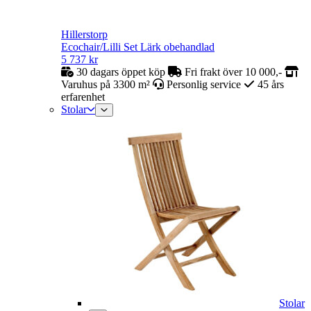
Hillerstorp
Ecochair/Lilli Set Lärk obehandlad
5 737
kr
30 dagars öppet köp
Fri frakt över 10 000,-
Varuhus på 3300 m²
Personlig service
45 års
erfarenhet
Stolar
Stolar