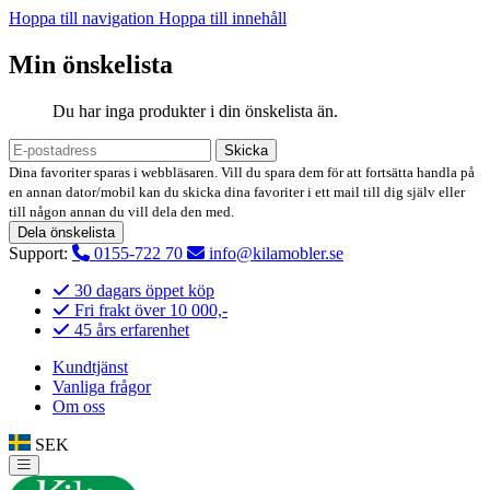
Hoppa till navigation
Hoppa till innehåll
Min önskelista
Du har inga produkter i din önskelista än.
Skicka
Dina favoriter sparas i webbläsaren. Vill du spara dem för att fortsätta handla på
en annan dator/mobil kan du skicka dina favoriter i ett mail till dig själv eller
till någon annan du vill dela den med.
Dela önskelista
Support:
0155-722 70
info@kilamobler.se
30 dagars öppet köp
Fri frakt över 10 000,-
45 års erfarenhet
Kundtjänst
Vanliga frågor
Om oss
SEK