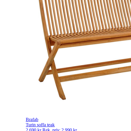
Brafab
Turin soffa teak
2 690
kr
Rek. pris:
2 990
kr