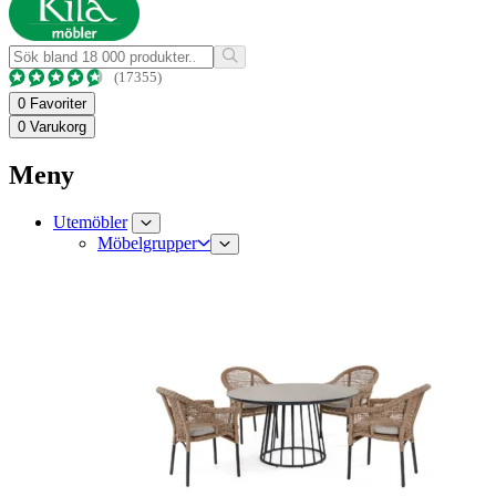
(17355)
0
Favoriter
0
Varukorg
Meny
Utemöbler
Möbelgrupper