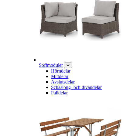
Soffmoduler
Hörndelar
Mittdelar
Avslutsdelar
Schäslong- och divandelar
Palldelar