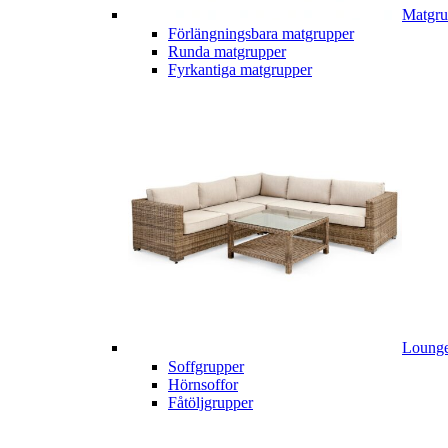
Matgru
Förlängningsbara matgrupper
Runda matgrupper
Fyrkantiga matgrupper
Lounge
Soffgrupper
Hörnsoffor
Fåtöljgrupper