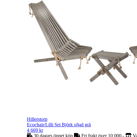
Hillerstorp
Ecochair/Lilli Set Björk oljad grå
4 669
kr
30 dagars öppet köp
Fri frakt över 10 000,-
Va