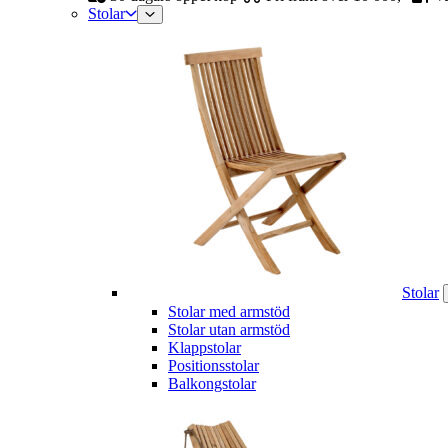
Stolar
Stolar
Stolar med armstöd
Stolar utan armstöd
Klappstolar
Positionsstolar
Balkongstolar