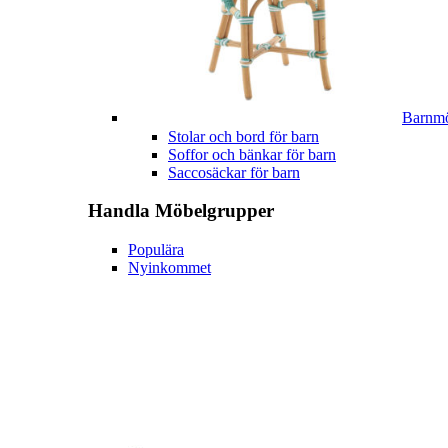
Barnmö
Stolar och bord för barn
Soffor och bänkar för barn
Saccosäckar för barn
Handla
Möbelgrupper
Populära
Nyinkommet