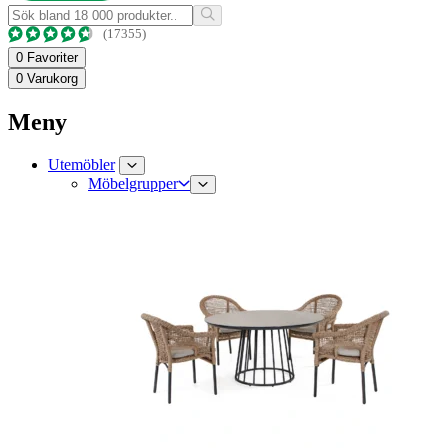
(17355)
0
Favoriter
0
Varukorg
Meny
Utemöbler
Möbelgrupper