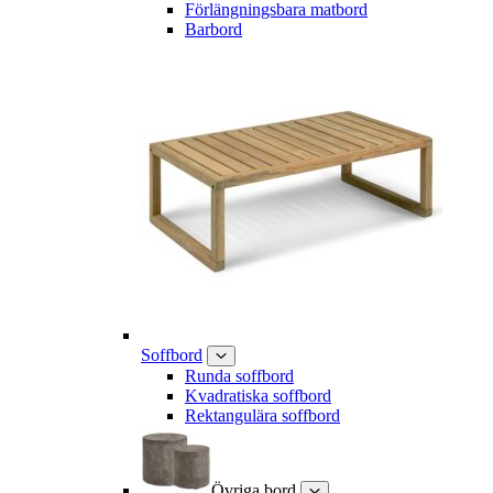
Förlängningsbara matbord
Barbord
Soffbord
Runda soffbord
Kvadratiska soffbord
Rektangulära soffbord
Övriga bord