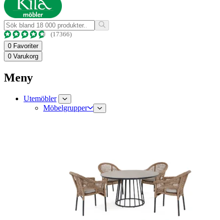
(17366)
0
Favoriter
0
Varukorg
Meny
Utemöbler
Möbelgrupper