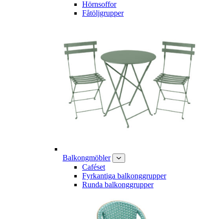
Hörnsoffor
Fåtöljgrupper
Balkongmöbler
Caféset
Fyrkantiga balkonggrupper
Runda balkonggrupper