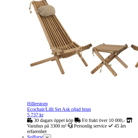
Hillerstorp
Ecochair/Lilli Set Ask oljad brun
5 737
kr
30 dagars öppet köp
Fri frakt över 10 000,-
Varuhus på 3300 m²
Personlig service
45 års
erfarenhet
Soffor