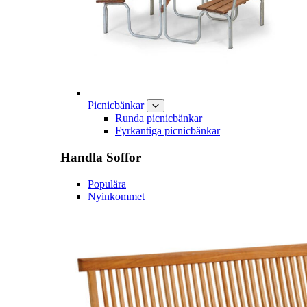
Picnicbänkar
Runda picnicbänkar
Fyrkantiga picnicbänkar
Handla
Soffor
Populära
Nyinkommet