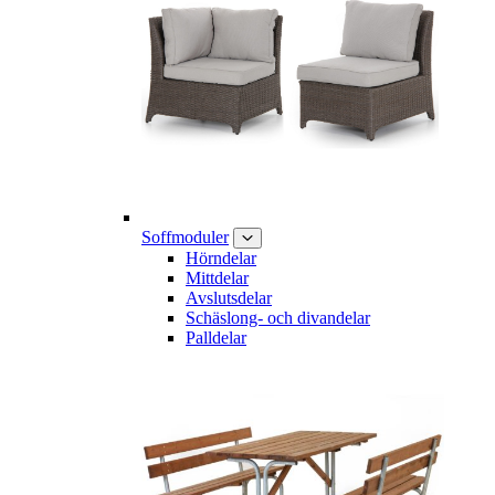
Soffmoduler
Hörndelar
Mittdelar
Avslutsdelar
Schäslong- och divandelar
Palldelar