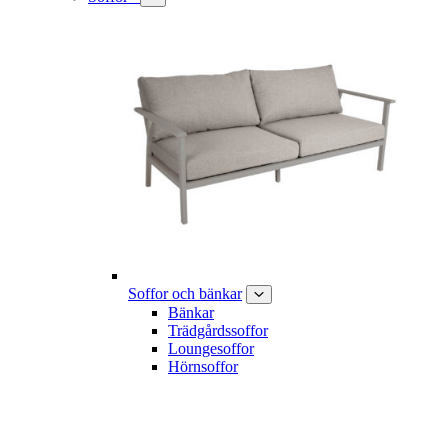
Soffor och bänkar
Bänkar
Trädgårdssoffor
Loungesoffor
Hörnsoffor