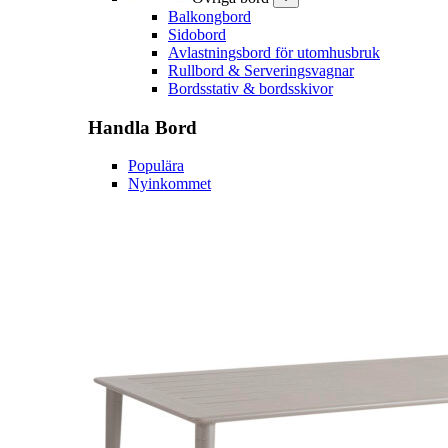
Balkongbord
Sidobord
Avlastningsbord för utomhusbruk
Rullbord & Serveringsvagnar
Bordsstativ & bordsskivor
Handla
Bord
Populära
Nyinkommet