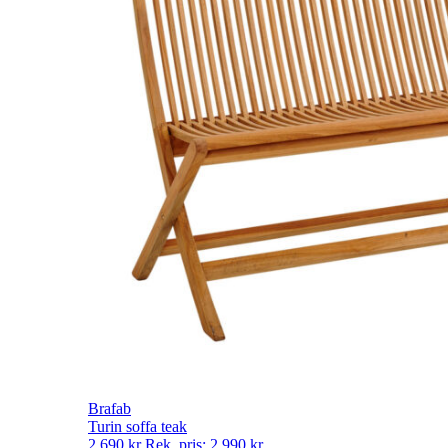
Brafab
Turin soffa teak
2 690
kr
Rek. pris:
2 990
kr