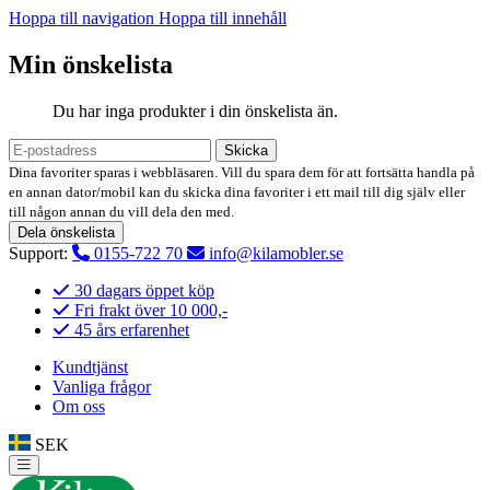
Hoppa till navigation
Hoppa till innehåll
Min önskelista
Du har inga produkter i din önskelista än.
Skicka
Dina favoriter sparas i webbläsaren. Vill du spara dem för att fortsätta handla på
en annan dator/mobil kan du skicka dina favoriter i ett mail till dig själv eller
till någon annan du vill dela den med.
Dela önskelista
Support:
0155-722 70
info@kilamobler.se
30 dagars öppet köp
Fri frakt över 10 000,-
45 års erfarenhet
Kundtjänst
Vanliga frågor
Om oss
SEK