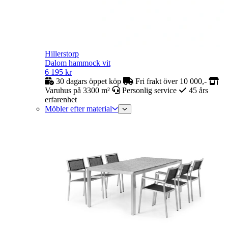
Hillerstorp
Dalom hammock vit
6 195
kr
30 dagars öppet köp
Fri frakt över 10 000,-
Varuhus på 3300 m²
Personlig service
45 års
erfarenhet
Möbler efter material