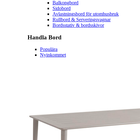
Balkongbord
Sidobord
Avlastningsbord för utomhusbruk
Rullbord & Serveringsvagnar
Bordsstativ & bordsskivor
Handla
Bord
Populära
Nyinkommet