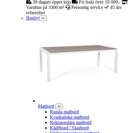
30 dagars öppet köp
Fri frakt över 10 000,-
Varuhus på 3300 m²
Personlig service
45 års
erfarenhet
Bord
Matbord
Runda matbord
Kvadratiska matbord
Rektangulära matbord
Klaffbord / Slagbord