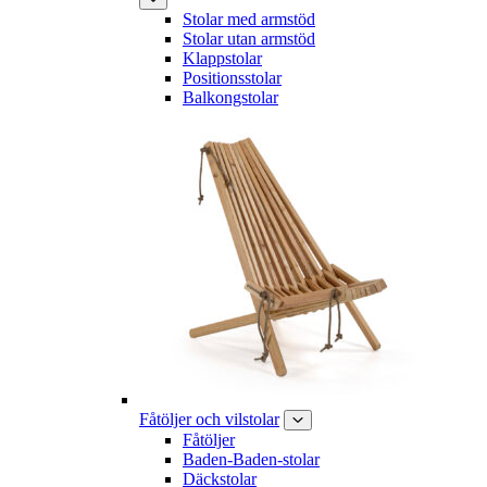
Stolar med armstöd
Stolar utan armstöd
Klappstolar
Positionsstolar
Balkongstolar
Fåtöljer och vilstolar
Fåtöljer
Baden-Baden-stolar
Däckstolar