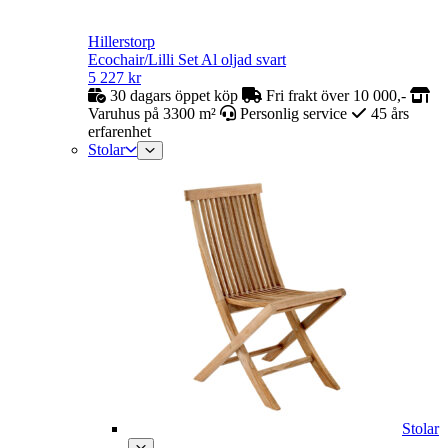
Hillerstorp
Ecochair/Lilli Set Al oljad svart
5 227
kr
30 dagars öppet köp
Fri frakt över 10 000,-
Varuhus på 3300 m²
Personlig service
45 års
erfarenhet
Stolar
Stolar