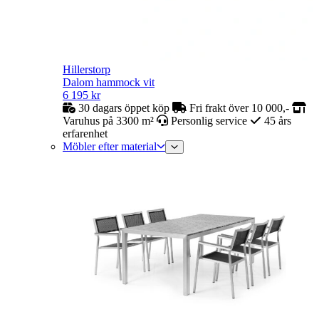
Hillerstorp
Dalom hammock vit
6 195
kr
30 dagars öppet köp
Fri frakt över 10 000,-
Varuhus på 3300 m²
Personlig service
45 års
erfarenhet
Möbler efter material