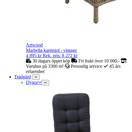
Artwood
Marbella karmstol - vintage
4 895
kr
Rek. pris:
8 272
kr
30 dagars öppet köp
Fri frakt över 10 000,-
Varuhus på 3300 m²
Personlig service
45 års
erfarenhet
Trädgård
Dynor