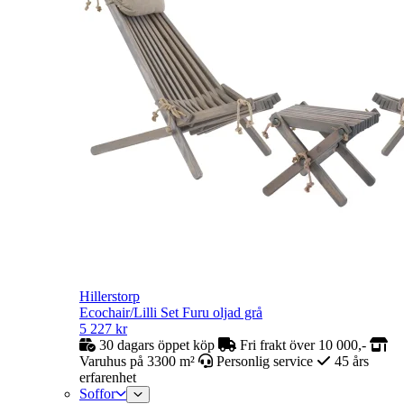
Hillerstorp
Ecochair/Lilli Set Furu oljad grå
5 227
kr
30 dagars öppet köp
Fri frakt över 10 000,-
Varuhus på 3300 m²
Personlig service
45 års
erfarenhet
Soffor