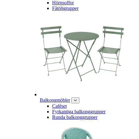
Hörnsoffor
Fåtöljgrupper
Balkongmöbler
Caféset
Fyrkantiga balkonggrupper
Runda balkonggrupper