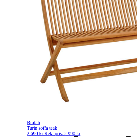
Brafab
Turin soffa teak
2 690
kr
Rek. pris:
2 990
kr