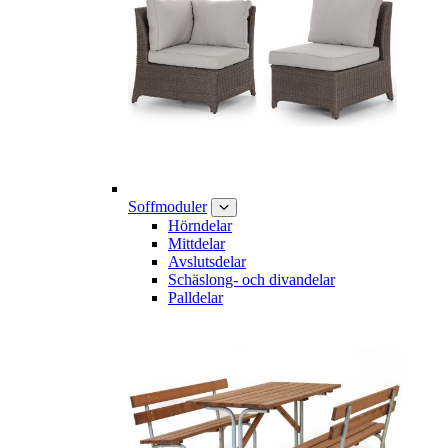
Soffmoduler
Hörndelar
Mittdelar
Avslutsdelar
Schäslong- och divandelar
Palldelar