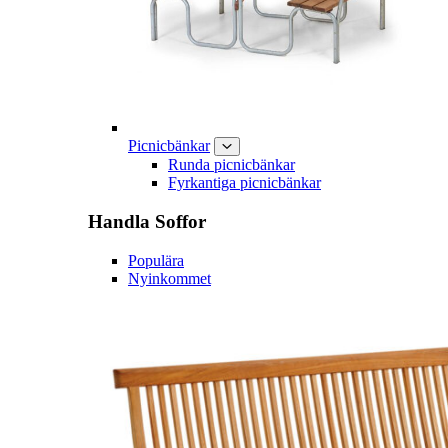
Picnicbänkar
Runda picnicbänkar
Fyrkantiga picnicbänkar
Handla
Soffor
Populära
Nyinkommet