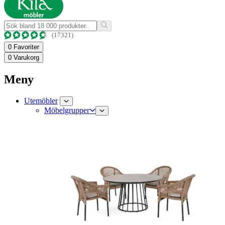
(17321)
0
Favoriter
0
Varukorg
Meny
Utemöbler
Möbelgrupper