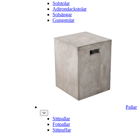
Solstolar
Adirondackstolar
Solsängar
Gungstolar
Pallar
Sittpallar
Fotpallar
Sittpuffar