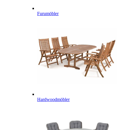
Furumöbler
Hardwoodmöbler