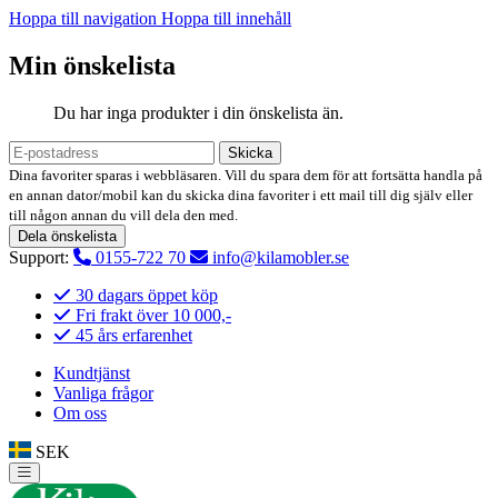
Hoppa till navigation
Hoppa till innehåll
Min önskelista
Du har inga produkter i din önskelista än.
Skicka
Dina favoriter sparas i webbläsaren. Vill du spara dem för att fortsätta handla på
en annan dator/mobil kan du skicka dina favoriter i ett mail till dig själv eller
till någon annan du vill dela den med.
Dela önskelista
Support:
0155-722 70
info@kilamobler.se
30 dagars öppet köp
Fri frakt över 10 000,-
45 års erfarenhet
Kundtjänst
Vanliga frågor
Om oss
SEK