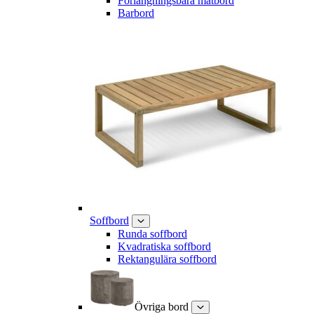
Förlängningsbara matbord
Barbord
Soffbord
Runda soffbord
Kvadratiska soffbord
Rektangulära soffbord
Övriga bord