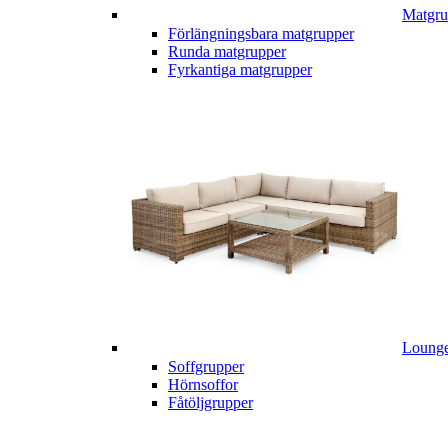
Matgru
Förlängningsbara matgrupper
Runda matgrupper
Fyrkantiga matgrupper
Lounge
Soffgrupper
Hörnsoffor
Fåtöljgrupper