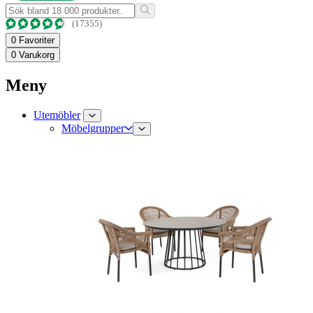
(17355)
0
Favoriter
0
Varukorg
Meny
Utemöbler
Möbelgrupper