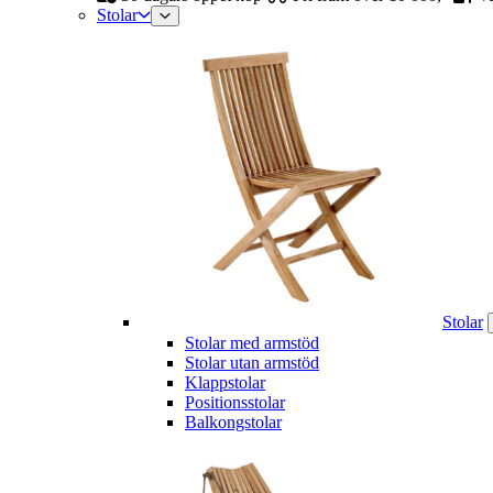
Stolar
Stolar
Stolar med armstöd
Stolar utan armstöd
Klappstolar
Positionsstolar
Balkongstolar