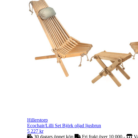
Hillerstorp
Ecochair/Lilli Set Björk oljad ljusbrun
5 227
kr
30 dagars öppet köp
Fri frakt över 10 000,-
Va