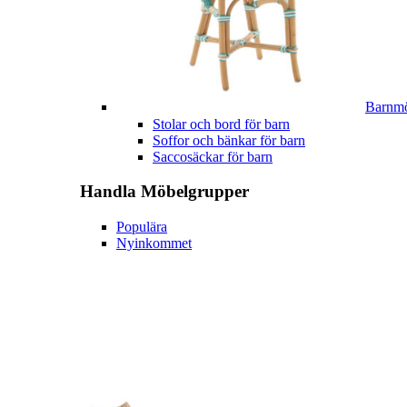
Barnmö
Stolar och bord för barn
Soffor och bänkar för barn
Saccosäckar för barn
Handla
Möbelgrupper
Populära
Nyinkommet