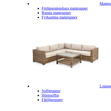
Matgru
Förlängningsbara matgrupper
Runda matgrupper
Fyrkantiga matgrupper
Lounge
Soffgrupper
Hörnsoffor
Fåtöljgrupper