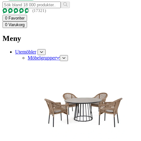
(17321)
0
Favoriter
0
Varukorg
Meny
Utemöbler
Möbelgrupper