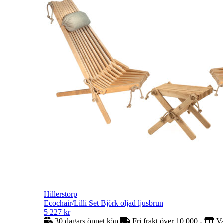
Hillerstorp
Ecochair/Lilli Set Björk oljad ljusbrun
5 227
kr
30 dagars öppet köp
Fri frakt över 10 000,-
Va