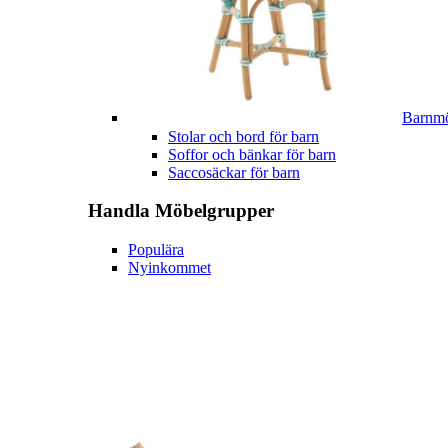
Barnmö
Stolar och bord för barn
Soffor och bänkar för barn
Saccosäckar för barn
Handla
Möbelgrupper
Populära
Nyinkommet