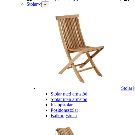
Stolar
Stolar
Stolar med armstöd
Stolar utan armstöd
Klappstolar
Positionsstolar
Balkongstolar