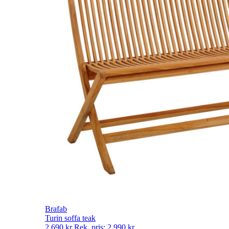
Brafab
Turin soffa teak
2 690
kr
Rek. pris:
2 990
kr