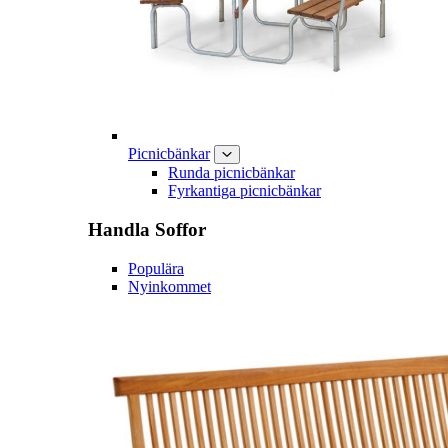
Picnicbänkar
Runda picnicbänkar
Fyrkantiga picnicbänkar
Handla
Soffor
Populära
Nyinkommet