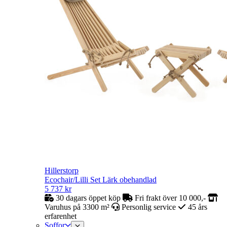
Hillerstorp
Ecochair/Lilli Set Lärk obehandlad
5 737
kr
30 dagars öppet köp
Fri frakt över 10 000,-
Varuhus på 3300 m²
Personlig service
45 års
erfarenhet
Soffor