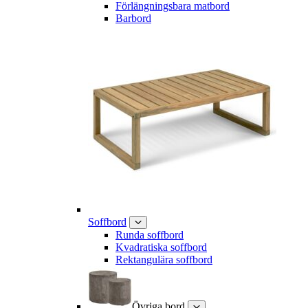
Förlängningsbara matbord
Barbord
Soffbord
Runda soffbord
Kvadratiska soffbord
Rektangulära soffbord
Övriga bord