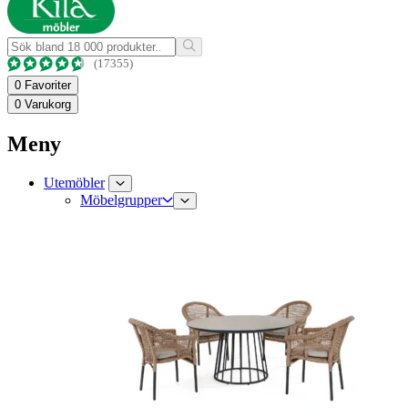
(17355)
0
Favoriter
0
Varukorg
Meny
Utemöbler
Möbelgrupper