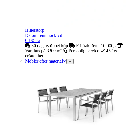
Hillerstorp
Dalom hammock vit
6 195
kr
30 dagars öppet köp
Fri frakt över 10 000,-
Varuhus på 3300 m²
Personlig service
45 års
erfarenhet
Möbler efter material