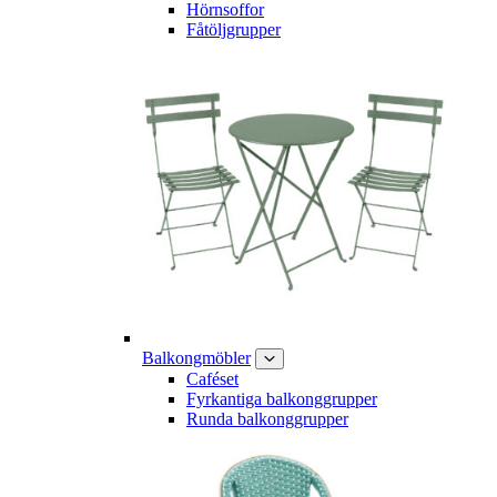
Hörnsoffor
Fåtöljgrupper
Balkongmöbler
Caféset
Fyrkantiga balkonggrupper
Runda balkonggrupper