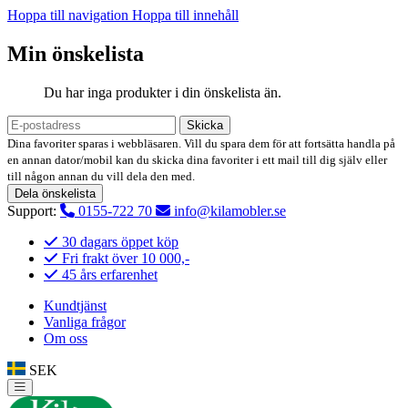
Hoppa till navigation
Hoppa till innehåll
Min önskelista
Du har inga produkter i din önskelista än.
Skicka
Dina favoriter sparas i webbläsaren. Vill du spara dem för att fortsätta handla på
en annan dator/mobil kan du skicka dina favoriter i ett mail till dig själv eller
till någon annan du vill dela den med.
Dela önskelista
Support:
0155-722 70
info@kilamobler.se
30 dagars öppet köp
Fri frakt över 10 000,-
45 års erfarenhet
Kundtjänst
Vanliga frågor
Om oss
SEK