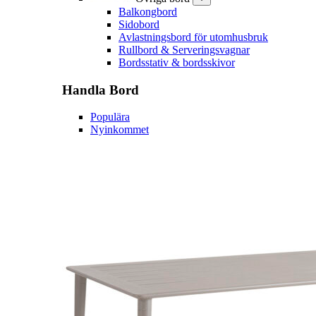
Balkongbord
Sidobord
Avlastningsbord för utomhusbruk
Rullbord & Serveringsvagnar
Bordsstativ & bordsskivor
Handla
Bord
Populära
Nyinkommet