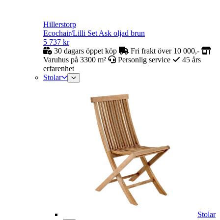
Hillerstorp
Ecochair/Lilli Set Ask oljad brun
5 737
kr
30 dagars öppet köp
Fri frakt över 10 000,-
Varuhus på 3300 m²
Personlig service
45 års
erfarenhet
Stolar
Stolar