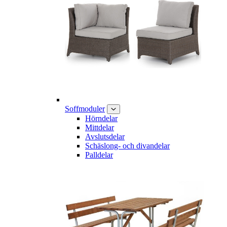
Soffmoduler
Hörndelar
Mittdelar
Avslutsdelar
Schäslong- och divandelar
Palldelar