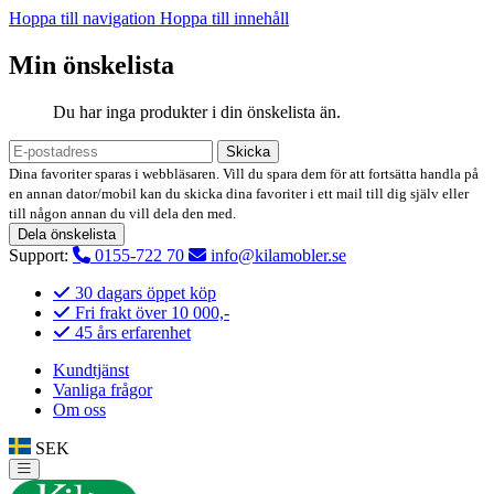
Hoppa till navigation
Hoppa till innehåll
Min önskelista
Du har inga produkter i din önskelista än.
Skicka
Dina favoriter sparas i webbläsaren. Vill du spara dem för att fortsätta handla på
en annan dator/mobil kan du skicka dina favoriter i ett mail till dig själv eller
till någon annan du vill dela den med.
Dela önskelista
Support:
0155-722 70
info@kilamobler.se
30 dagars öppet köp
Fri frakt över 10 000,-
45 års erfarenhet
Kundtjänst
Vanliga frågor
Om oss
SEK