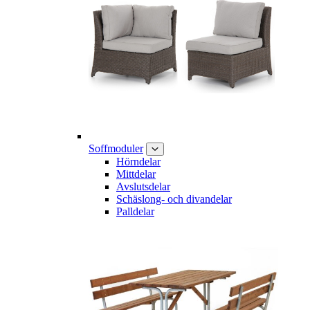
Soffmoduler
Hörndelar
Mittdelar
Avslutsdelar
Schäslong- och divandelar
Palldelar