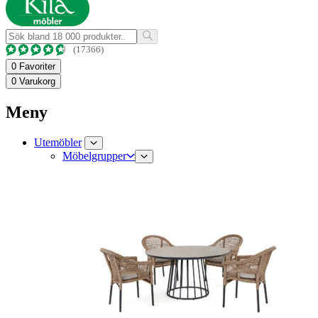
(17366)
0
Favoriter
0
Varukorg
Meny
Utemöbler
Möbelgrupper