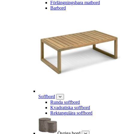
Förlängningsbara matbord
Barbord
Soffbord
Runda soffbord
Kvadratiska soffbord
Rektangulära soffbord
Övriga bord