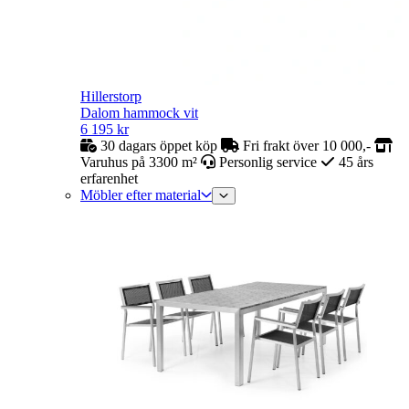
Hillerstorp
Dalom hammock vit
6 195
kr
30 dagars öppet köp
Fri frakt över 10 000,-
Varuhus på 3300 m²
Personlig service
45 års
erfarenhet
Möbler efter material