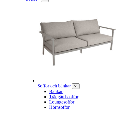
Soffor och bänkar
Bänkar
Trädgårdssoffor
Loungesoffor
Hörnsoffor