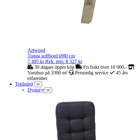
Artwood
Tonga soffbord Ø80 cm
7 495
kr
Rek. pris:
8 327
kr
30 dagars öppet köp
Fri frakt över 10 000,-
Varuhus på 3300 m²
Personlig service
45 års
erfarenhet
Trädgård
Dynor