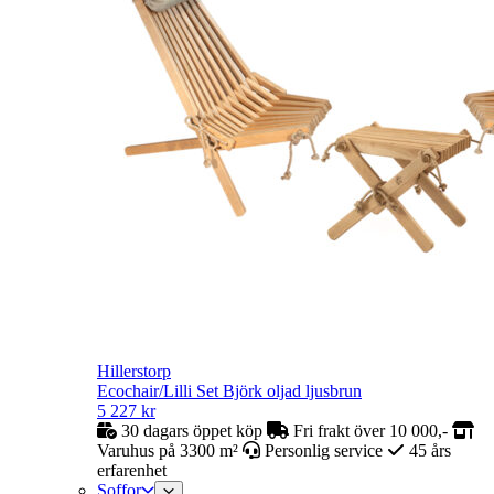
Hillerstorp
Ecochair/Lilli Set Björk oljad ljusbrun
5 227
kr
30 dagars öppet köp
Fri frakt över 10 000,-
Varuhus på 3300 m²
Personlig service
45 års
erfarenhet
Soffor