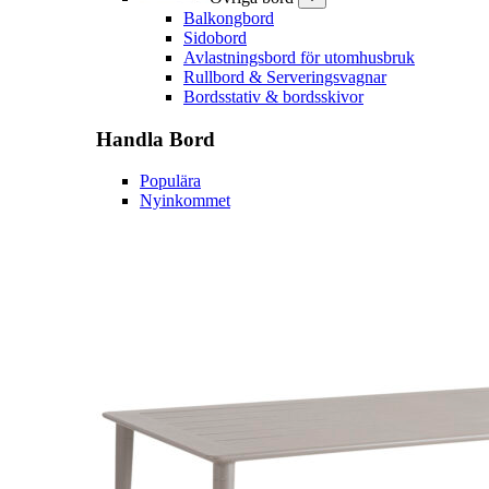
Balkongbord
Sidobord
Avlastningsbord för utomhusbruk
Rullbord & Serveringsvagnar
Bordsstativ & bordsskivor
Handla
Bord
Populära
Nyinkommet