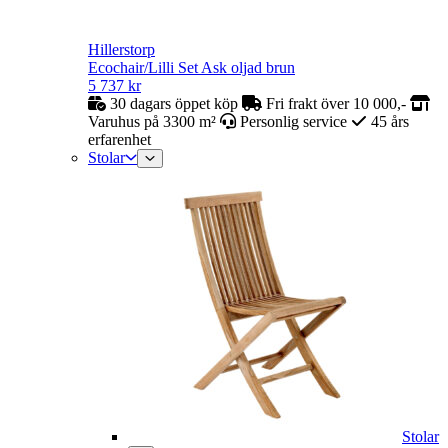
Hillerstorp
Ecochair/Lilli Set Ask oljad brun
5 737
kr
30 dagars öppet köp
Fri frakt över 10 000,-
Varuhus på 3300 m²
Personlig service
45 års
erfarenhet
Stolar
Stolar