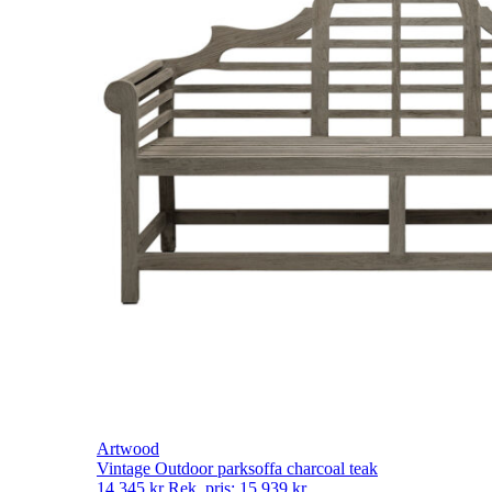
Artwood
Vintage Outdoor parksoffa charcoal teak
14 345
kr
Rek. pris:
15 939
kr