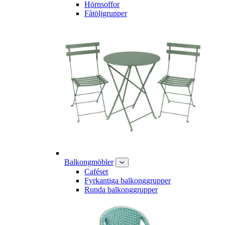
Hörnsoffor
Fåtöljgrupper
Balkongmöbler
Caféset
Fyrkantiga balkonggrupper
Runda balkonggrupper