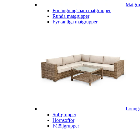
Matgru
Förlängningsbara matgrupper
Runda matgrupper
Fyrkantiga matgrupper
Lounge
Soffgrupper
Hörnsoffor
Fåtöljgrupper