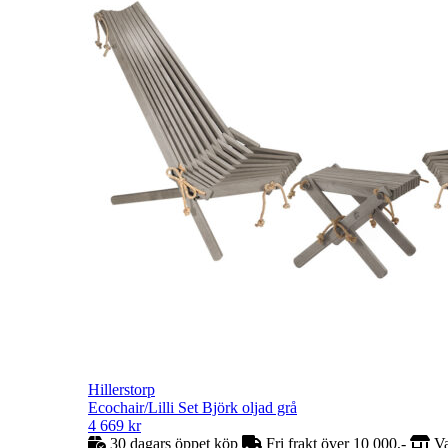
Hillerstorp
Ecochair/Lilli Set Björk oljad grå
4 669
kr
30 dagars öppet köp
Fri frakt över 10 000,-
Va