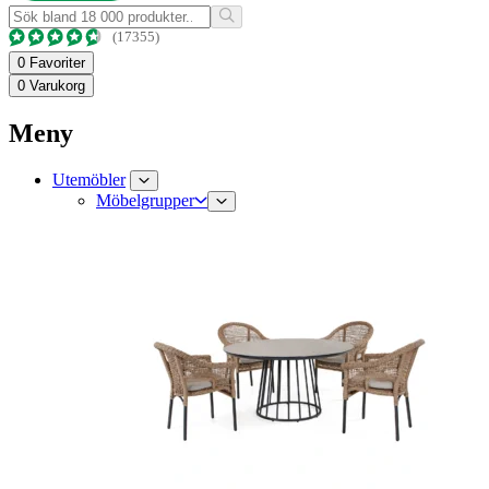
(17355)
0
Favoriter
0
Varukorg
Meny
Utemöbler
Möbelgrupper