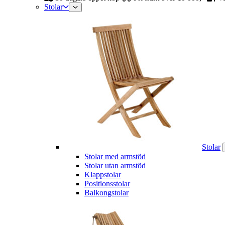
Stolar
Stolar
Stolar med armstöd
Stolar utan armstöd
Klappstolar
Positionsstolar
Balkongstolar