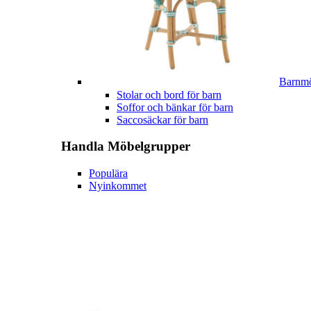
Barnmö
Stolar och bord för barn
Soffor och bänkar för barn
Saccosäckar för barn
Handla
Möbelgrupper
Populära
Nyinkommet