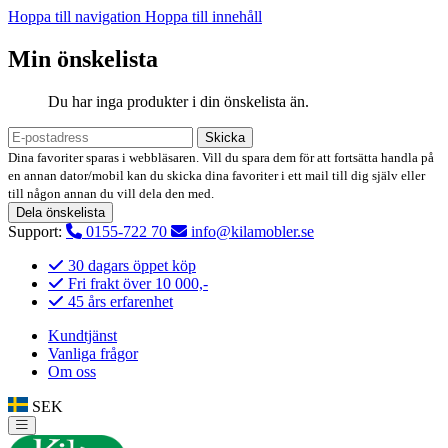
Hoppa till navigation
Hoppa till innehåll
Min önskelista
Du har inga produkter i din önskelista än.
Skicka
Dina favoriter sparas i webbläsaren. Vill du spara dem för att fortsätta handla på
en annan dator/mobil kan du skicka dina favoriter i ett mail till dig själv eller
till någon annan du vill dela den med.
Dela önskelista
Support:
0155-722 70
info@kilamobler.se
30 dagars öppet köp
Fri frakt över 10 000,-
45 års erfarenhet
Kundtjänst
Vanliga frågor
Om oss
SEK