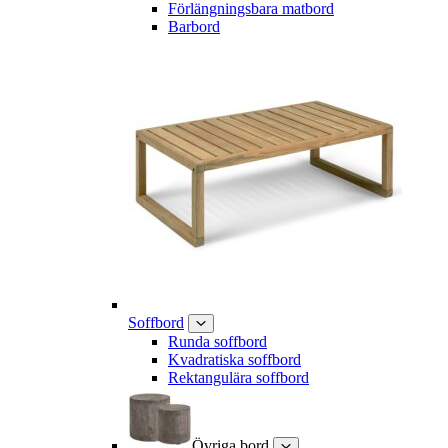
Förlängningsbara matbord
Barbord
Soffbord
Runda soffbord
Kvadratiska soffbord
Rektangulära soffbord
Övriga bord