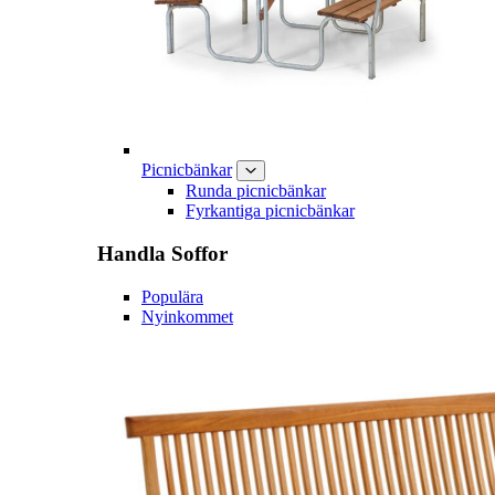
Picnicbänkar
Runda picnicbänkar
Fyrkantiga picnicbänkar
Handla
Soffor
Populära
Nyinkommet