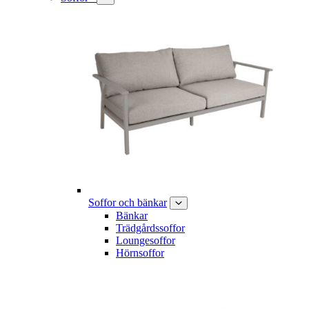
Soffor och bänkar
Bänkar
Trädgårdssoffor
Loungesoffor
Hörnsoffor