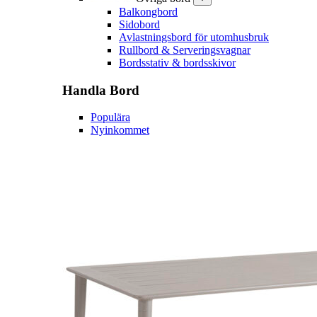
Balkongbord
Sidobord
Avlastningsbord för utomhusbruk
Rullbord & Serveringsvagnar
Bordsstativ & bordsskivor
Handla
Bord
Populära
Nyinkommet