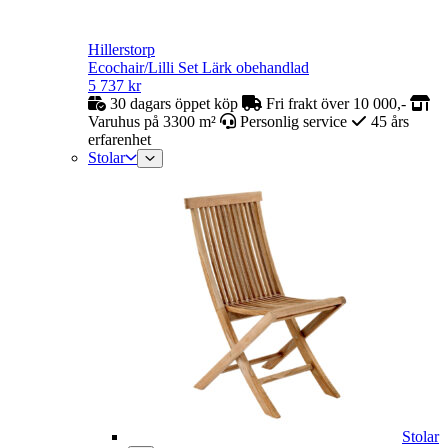
Hillerstorp
Ecochair/Lilli Set Lärk obehandlad
5 737
kr
30 dagars öppet köp
Fri frakt över 10 000,-
Varuhus på 3300 m²
Personlig service
45 års
erfarenhet
Stolar
Stolar