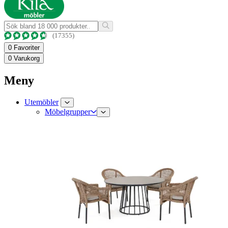
(17355)
0
Favoriter
0
Varukorg
Meny
Utemöbler
Möbelgrupper