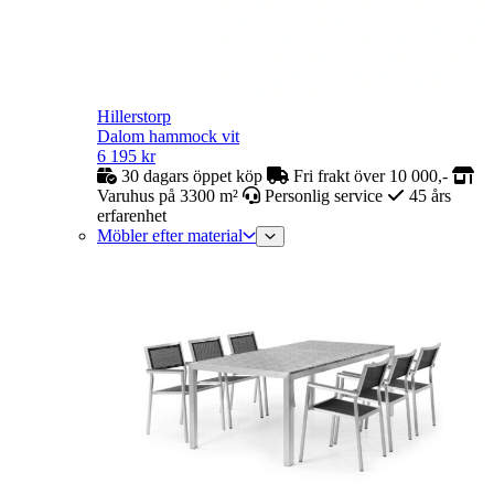
Hillerstorp
Dalom hammock vit
6 195
kr
30 dagars öppet köp
Fri frakt över 10 000,-
Varuhus på 3300 m²
Personlig service
45 års
erfarenhet
Möbler efter material