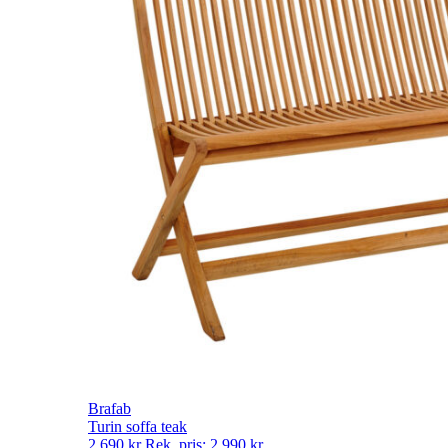
Brafab
Turin soffa teak
2 690
kr
Rek. pris:
2 990
kr