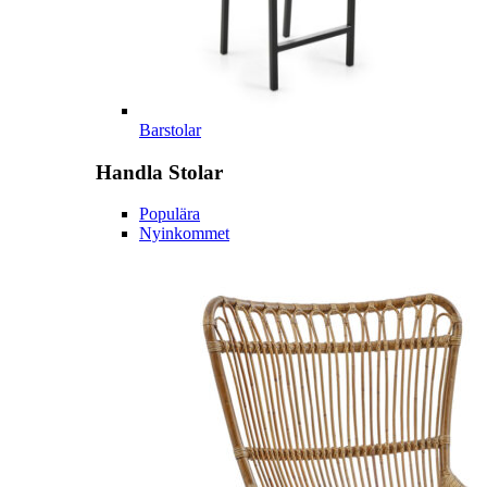
Barstolar
Handla
Stolar
Populära
Nyinkommet