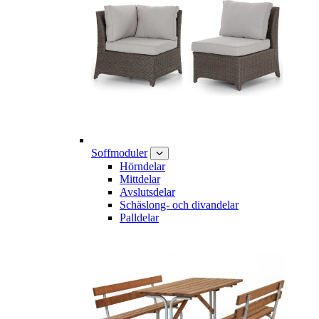
Soffmoduler
Hörndelar
Mittdelar
Avslutsdelar
Schäslong- och divandelar
Palldelar