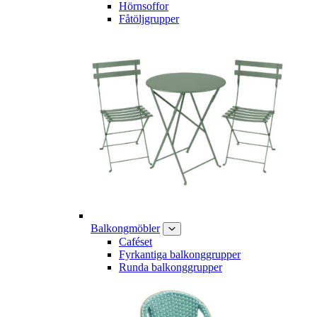
Hörnsoffor
Fåtöljgrupper
Balkongmöbler
Caféset
Fyrkantiga balkonggrupper
Runda balkonggrupper