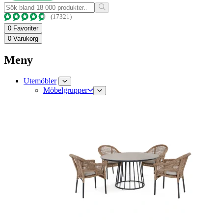
(17321)
0
Favoriter
0
Varukorg
Meny
Utemöbler
Möbelgrupper