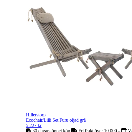
Hillerstorp
Ecochair/Lilli Set Furu oljad grå
5 227
kr
30 dagars öppet köp
Fri frakt över 10 000,-
Va