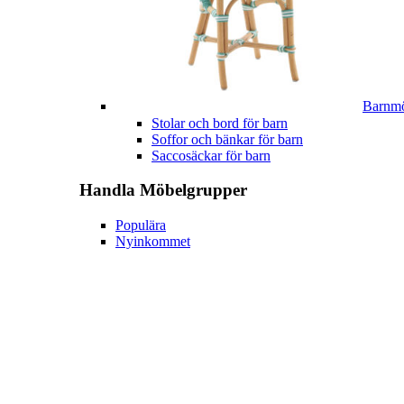
Barnmö
Stolar och bord för barn
Soffor och bänkar för barn
Saccosäckar för barn
Handla
Möbelgrupper
Populära
Nyinkommet