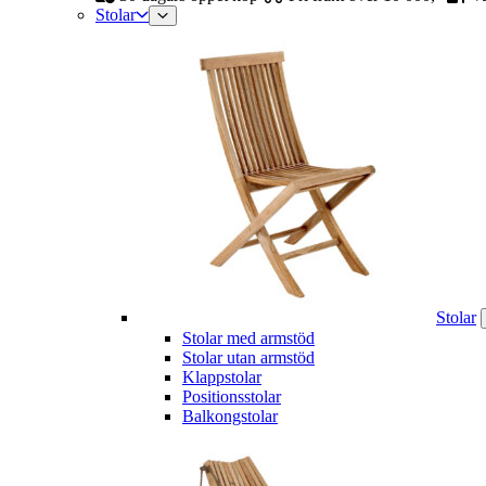
Stolar
Stolar
Stolar med armstöd
Stolar utan armstöd
Klappstolar
Positionsstolar
Balkongstolar