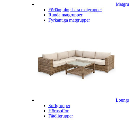
Matgru
Förlängningsbara matgrupper
Runda matgrupper
Fyrkantiga matgrupper
Lounge
Soffgrupper
Hörnsoffor
Fåtöljgrupper