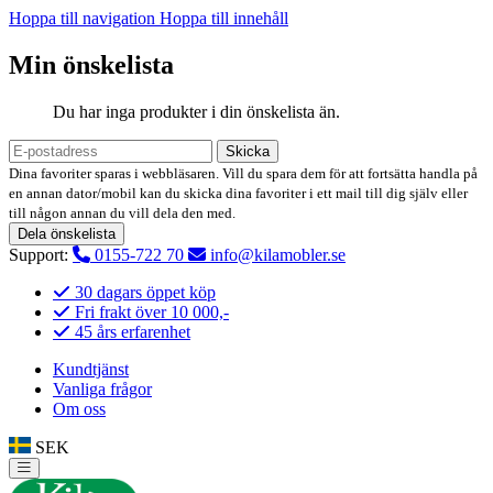
Hoppa till navigation
Hoppa till innehåll
Min önskelista
Du har inga produkter i din önskelista än.
Skicka
Dina favoriter sparas i webbläsaren. Vill du spara dem för att fortsätta handla på
en annan dator/mobil kan du skicka dina favoriter i ett mail till dig själv eller
till någon annan du vill dela den med.
Dela önskelista
Support:
0155-722 70
info@kilamobler.se
30 dagars öppet köp
Fri frakt över 10 000,-
45 års erfarenhet
Kundtjänst
Vanliga frågor
Om oss
SEK