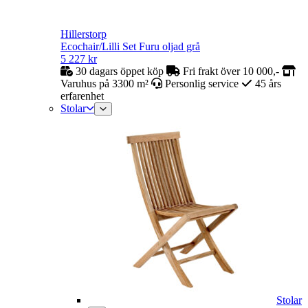
Hillerstorp
Ecochair/Lilli Set Furu oljad grå
5 227
kr
30 dagars öppet köp
Fri frakt över 10 000,-
Varuhus på 3300 m²
Personlig service
45 års
erfarenhet
Stolar
Stolar