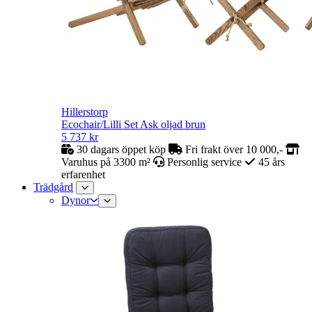
Hillerstorp
Ecochair/Lilli Set Ask oljad brun
5 737
kr
30 dagars öppet köp
Fri frakt över 10 000,-
Varuhus på 3300 m²
Personlig service
45 års
erfarenhet
Trädgård
Dynor