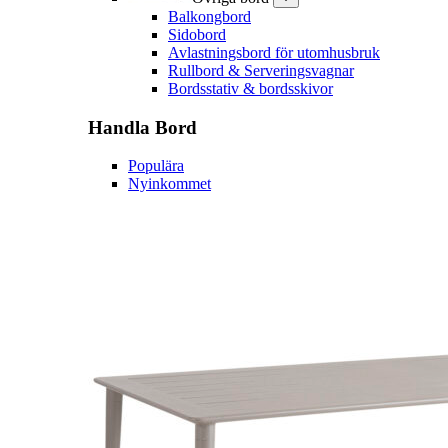
Balkongbord
Sidobord
Avlastningsbord för utomhusbruk
Rullbord & Serveringsvagnar
Bordsstativ & bordsskivor
Handla
Bord
Populära
Nyinkommet