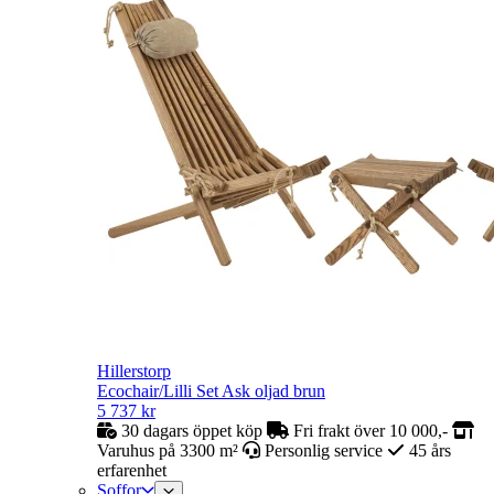
Hillerstorp
Ecochair/Lilli Set Ask oljad brun
5 737
kr
30 dagars öppet köp
Fri frakt över 10 000,-
Varuhus på 3300 m²
Personlig service
45 års
erfarenhet
Soffor