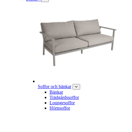
Soffor och bänkar
Bänkar
Trädgårdssoffor
Loungesoffor
Hörnsoffor