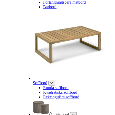
Förlängningsbara matbord
Barbord
Soffbord
Runda soffbord
Kvadratiska soffbord
Rektangulära soffbord
Övriga bord