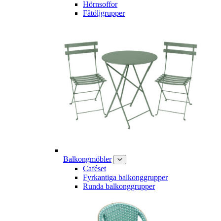
Hörnsoffor
Fåtöljgrupper
Balkongmöbler
Caféset
Fyrkantiga balkonggrupper
Runda balkonggrupper