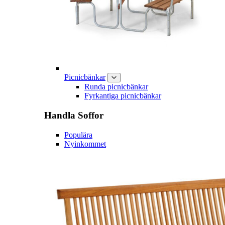
Picnicbänkar
Runda picnicbänkar
Fyrkantiga picnicbänkar
Handla
Soffor
Populära
Nyinkommet