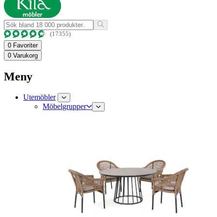
(17355)
0
Favoriter
0
Varukorg
Meny
Utemöbler
Möbelgrupper