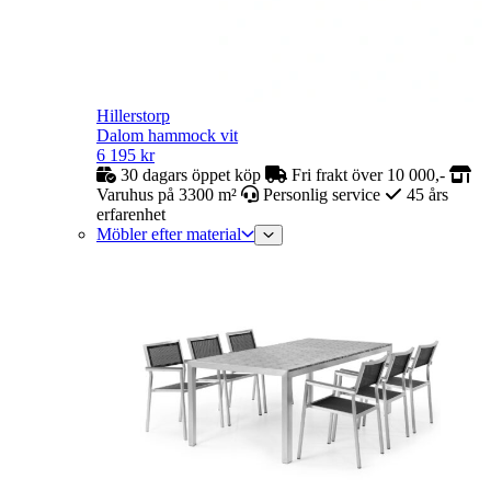
Hillerstorp
Dalom hammock vit
6 195
kr
30 dagars öppet köp
Fri frakt över 10 000,-
Varuhus på 3300 m²
Personlig service
45 års
erfarenhet
Möbler efter material