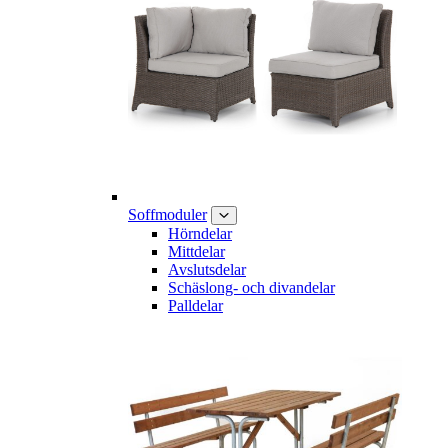
Soffmoduler
Hörndelar
Mittdelar
Avslutsdelar
Schäslong- och divandelar
Palldelar